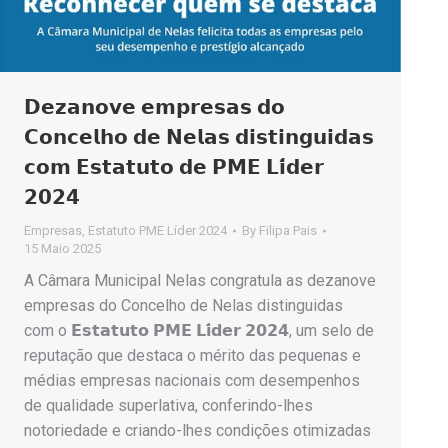
𝗗𝗲𝘇𝗮𝗻𝗼𝘃𝗲 𝗲𝗺𝗽𝗿𝗲𝘀𝗮𝘀 𝗱𝗼
𝗖𝗼𝗻𝗰𝗲𝗹𝗵𝗼 𝗱𝗲 𝗡𝗲𝗹𝗮𝘀 𝗱𝗶𝘀𝘁𝗶𝗻𝗴𝘂𝗶𝗱𝗮𝘀
𝗰𝗼𝗺 𝗘𝘀𝘁𝗮𝘁𝘂𝘁𝗼 𝗱𝗲 𝗣𝗠𝗘 𝗟𝗶́𝗱𝗲𝗿
𝟮𝟬𝟮𝟰
Empresas
,
Estatuto PME Líder 2024
By
Filipa Pais
15 Maio 2025
A Câmara Municipal Nelas congratula as dezanove
empresas do Concelho de Nelas distinguidas
com o 𝗘𝘀𝘁𝗮𝘁𝘂𝘁𝗼 𝗣𝗠𝗘 𝗟𝗶́𝗱𝗲𝗿 𝟮𝟬𝟮𝟰, um selo de
reputação que destaca o mérito das pequenas e
médias empresas nacionais com desempenhos
de qualidade superlativa, conferindo-lhes
notoriedade e criando-lhes condições otimizadas