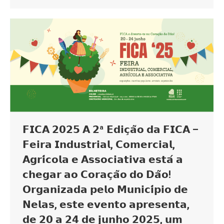
𝗙𝗜𝗖𝗔 𝟮𝟬𝟮𝟱 𝗔 𝟮ª 𝗘𝗱𝗶𝗰̧𝗮̃𝗼 𝗱𝗮 𝗙𝗜𝗖𝗔 –
𝗙𝗲𝗶𝗿𝗮 𝗜𝗻𝗱𝘂𝘀𝘁𝗿𝗶𝗮𝗹, 𝗖𝗼𝗺𝗲𝗿𝗰𝗶𝗮𝗹,
𝗔𝗴𝗿𝗶́𝗰𝗼𝗹𝗮 𝗲 𝗔𝘀𝘀𝗼𝗰𝗶𝗮𝘁𝗶𝘃𝗮 𝗲𝘀𝘁𝗮́ 𝗮
𝗰𝗵𝗲𝗴𝗮𝗿 𝗮𝗼 𝗖𝗼𝗿𝗮𝗰̧𝗮̃𝗼 𝗱𝗼 𝗗𝗮̃𝗼!
𝗢𝗿𝗴𝗮𝗻𝗶𝘇𝗮𝗱𝗮 𝗽𝗲𝗹𝗼 𝗠𝘂𝗻𝗶𝗰𝗶́𝗽𝗶𝗼 𝗱𝗲
𝗡𝗲𝗹𝗮𝘀, 𝗲𝘀𝘁𝗲 𝗲𝘃𝗲𝗻𝘁𝗼 𝗮𝗽𝗿𝗲𝘀𝗲𝗻𝘁𝗮,
𝗱𝗲 𝟮𝟬 𝗮 𝟮𝟰 𝗱𝗲 𝗷𝘂𝗻𝗵𝗼 𝟮𝟬𝟮𝟱, 𝘂𝗺