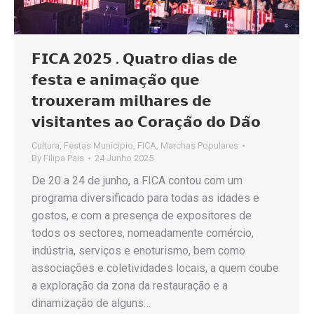
𝗙𝗜𝗖𝗔 𝟮𝟬𝟮𝟱 . 𝗤𝘂𝗮𝘁𝗿𝗼 𝗱𝗶𝗮𝘀 𝗱𝗲
𝗳𝗲𝘀𝘁𝗮 𝗲 𝗮𝗻𝗶𝗺𝗮𝗰̧𝗮̃𝗼 𝗾𝘂𝗲
𝘁𝗿𝗼𝘂𝘅𝗲𝗿𝗮𝗺 𝗺𝗶𝗹𝗵𝗮𝗿𝗲𝘀 𝗱𝗲
𝘃𝗶𝘀𝗶𝘁𝗮𝗻𝘁𝗲𝘀 𝗮𝗼 𝗖𝗼𝗿𝗮𝗰̧𝗮̃𝗼 𝗱𝗼 𝗗𝗮̃𝗼
Cultura
,
Festas Municipio
,
FICA
,
Marchas Populares
By
Filipa Pais
24 Junho 2025
De 20 a 24 de junho, a FICA contou com um
programa diversificado para todas as idades e
gostos, e com a presença de expositores de
todos os sectores, nomeadamente comércio,
indústria, serviços e enoturismo, bem como
associações e coletividades locais, a quem coube
a exploração da zona da restauração e a
dinamização de alguns…