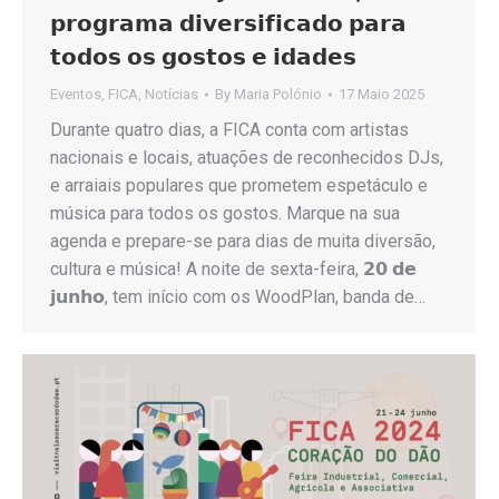
𝗽𝗿𝗼𝗴𝗿𝗮𝗺𝗮 𝗱𝗶𝘃𝗲𝗿𝘀𝗶𝗳𝗶𝗰𝗮𝗱𝗼 𝗽𝗮𝗿𝗮
𝘁𝗼𝗱𝗼𝘀 𝗼𝘀 𝗴𝗼𝘀𝘁𝗼𝘀 𝗲 𝗶𝗱𝗮𝗱𝗲𝘀
Eventos
,
FICA
,
Notícias
By
Maria Polónio
17 Maio 2025
Durante quatro dias, a FICA conta com artistas
nacionais e locais, atuações de reconhecidos DJs,
e arraiais populares que prometem espetáculo e
música para todos os gostos. Marque na sua
agenda e prepare-se para dias de muita diversão,
cultura e música! A noite de sexta-feira, 𝟮𝟬 𝗱𝗲
𝗷𝘂𝗻𝗵𝗼, tem início com os WoodPlan, banda de…