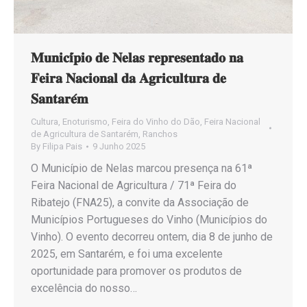
𝐌𝐮𝐧𝐢𝐜𝐢́𝐩𝐢𝐨 𝐝𝐞 𝐍𝐞𝐥𝐚𝐬 𝐫𝐞𝐩𝐫𝐞𝐬𝐞𝐧𝐭𝐚𝐝𝐨 𝐧𝐚
𝐅𝐞𝐢𝐫𝐚 𝐍𝐚𝐜𝐢𝐨𝐧𝐚𝐥 𝐝𝐚 𝐀𝐠𝐫𝐢𝐜𝐮𝐥𝐭𝐮𝐫𝐚 𝐝𝐞
𝐒𝐚𝐧𝐭𝐚𝐫𝐞́𝐦
Cultura
,
Enoturismo
,
Feira do Vinho do Dão
,
Feira Nacional
de Agricultura de Santarém
,
Ranchos
By
Filipa Pais
9 Junho 2025
O Município de Nelas marcou presença na 61ª
Feira Nacional de Agricultura / 71ª Feira do
Ribatejo (FNA25), a convite da Associação de
Municípios Portugueses do Vinho (Municípios do
Vinho). O evento decorreu ontem, dia 8 de junho de
2025, em Santarém, e foi uma excelente
oportunidade para promover os produtos de
excelência do nosso…