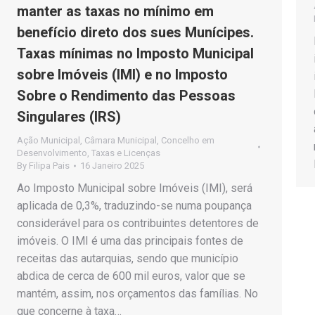
manter as taxas no mínimo em
benefício direto dos sues Munícipes.
Taxas mínimas no Imposto Municipal
sobre Imóveis (IMI) e no Imposto
Sobre o Rendimento das Pessoas
Singulares (IRS)
Ação Municipal
,
Câmara Municipal
,
Concelho em
Desenvolvimento
,
Taxas e Licenças
By
Filipa Pais
16 Janeiro 2025
Ao Imposto Municipal sobre Imóveis (IMI), será
aplicada de 0,3%, traduzindo-se numa poupança
considerável para os contribuintes detentores de
imóveis. O IMI é uma das principais fontes de
receitas das autarquias, sendo que município
abdica de cerca de 600 mil euros, valor que se
mantém, assim, nos orçamentos das famílias. No
que concerne à taxa…