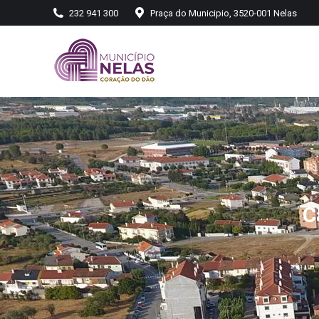
232 941 300
Praça do Municipio, 3520-001 Nelas
C