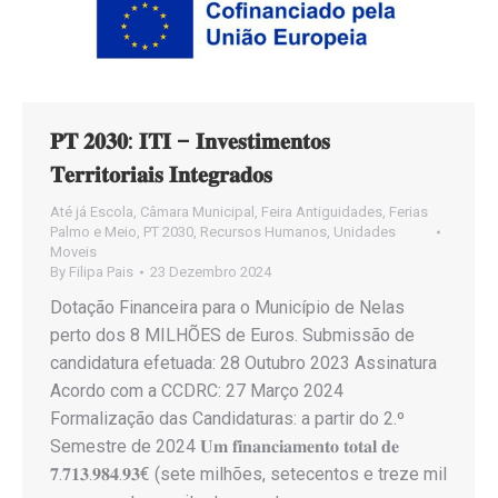
𝐏𝐓 𝟐𝟎𝟑𝟎: 𝐈𝐓𝐈 – 𝐈𝐧𝐯𝐞𝐬𝐭𝐢𝐦𝐞𝐧𝐭𝐨𝐬
𝐓𝐞𝐫𝐫𝐢𝐭𝐨𝐫𝐢𝐚𝐢𝐬 𝐈𝐧𝐭𝐞𝐠𝐫𝐚𝐝𝐨𝐬
Até já Escola
,
Câmara Municipal
,
Feira Antiguidades
,
Ferias
Palmo e Meio
,
PT 2030
,
Recursos Humanos
,
Unidades
Moveis
By
Filipa Pais
23 Dezembro 2024
Dotação Financeira para o Município de Nelas
perto dos 8 MILHÕES de Euros. Submissão de
candidatura efetuada: 28 Outubro 2023 Assinatura
Acordo com a CCDRC: 27 Março 2024
Formalização das Candidaturas: a partir do 2.º
Semestre de 2024 𝐔𝐦 𝐟𝐢𝐧𝐚𝐧𝐜𝐢𝐚𝐦𝐞𝐧𝐭𝐨 𝐭𝐨𝐭𝐚𝐥 𝐝𝐞
𝟕.𝟕𝟏𝟑.𝟗𝟖𝟒.𝟗𝟑€ (sete milhões, setecentos e treze mil