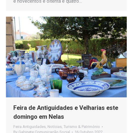
e novecentos e oitenta e quatro…
Feira de Antiguidades e Velharias este
domingo em Nelas
Feira Antiguidades
,
Notícias
,
Turismo & Património
By
Gabinete Comunicação Social
16 Outubro 2022