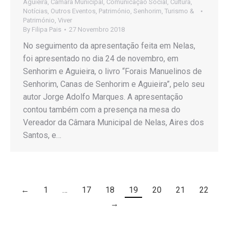
Aguieira
,
Câmara Municipal
,
Comunicação Social
,
Cultura
,
Notícias
,
Outros Eventos
,
Património
,
Senhorim
,
Turismo &
Património
,
Viver
By
Filipa Pais
27 Novembro 2018
No seguimento da apresentação feita em Nelas,
foi apresentado no dia 24 de novembro, em
Senhorim e Aguieira, o livro “Forais Manuelinos de
Senhorim, Canas de Senhorim e Aguieira”, pelo seu
autor Jorge Adolfo Marques. A apresentação
contou também com a presença na mesa do
Vereador da Câmara Municipal de Nelas, Aires dos
Santos, e…
←
1
…
17
18
19
20
21
22
→