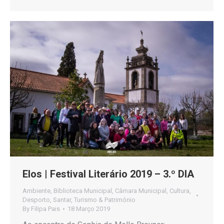
Elos | Festival Literário 2019 – 3.º DIA
Ambiente
,
Biblioteca Municipal
,
Câmara Municipal
,
Cultura
,
Desporto
,
Santar
,
Turismo & Património
By
Filipa Pais
18 Março 2019