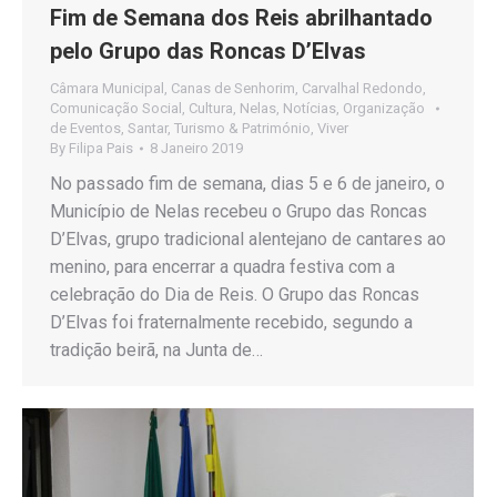
Fim de Semana dos Reis abrilhantado
pelo Grupo das Roncas D’Elvas
Câmara Municipal
,
Canas de Senhorim
,
Carvalhal Redondo
,
Comunicação Social
,
Cultura
,
Nelas
,
Notícias
,
Organização
de Eventos
,
Santar
,
Turismo & Património
,
Viver
By
Filipa Pais
8 Janeiro 2019
No passado fim de semana, dias 5 e 6 de janeiro, o
Município de Nelas recebeu o Grupo das Roncas
D’Elvas, grupo tradicional alentejano de cantares ao
menino, para encerrar a quadra festiva com a
celebração do Dia de Reis. O Grupo das Roncas
D’Elvas foi fraternalmente recebido, segundo a
tradição beirã, na Junta de…