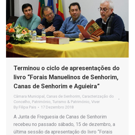
Terminou o ciclo de apresentações do
livro “Forais Manuelinos de Senhorim,
Canas de Senhorim e Aguieira”
Câmara Municipal
,
Canas de Senhorim
,
Caracterização do
Concelho
,
Património
,
Turismo & Património
,
Viver
By
Filipa Pais
17 Dezembro 2018
A Junta de Freguesia de Canas de Senhorim
recebeu no passado sábado, 15 de dezembro, a
última sessão da apresentação do livro “Forais