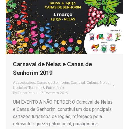
Carnaval de Nelas e Canas de
Senhorim 2019
Associações
,
Canas de Senhorim
,
Carnaval
,
Cultura
,
Nelas
,
Notícias
,
Turismo & Património
By
Filipa Pais
17 Fevereiro 2019
UM EVENTO A NÃO PERDER O Carnaval de Nelas
e Canas de Senhorim, constitui um dos principais
cartazes turísticos da região, reforçado pela
relevante riqueza patrimonial, paisagística,