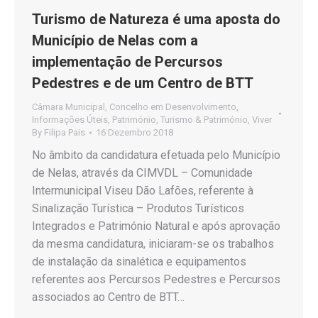
Turismo de Natureza é uma aposta do
Município de Nelas com a
implementação de Percursos
Pedestres e de um Centro de BTT
Câmara Municipal
,
Concelho em Desenvolvimento
,
Informações Úteis
,
Património
,
Turismo & Património
,
Viver
By
Filipa Pais
16 Dezembro 2018
No âmbito da candidatura efetuada pelo Município
de Nelas, através da CIMVDL – Comunidade
Intermunicipal Viseu Dão Lafões, referente à
Sinalização Turística – Produtos Turísticos
Integrados e Património Natural e após aprovação
da mesma candidatura, iniciaram-se os trabalhos
de instalação da sinalética e equipamentos
referentes aos Percursos Pedestres e Percursos
associados ao Centro de BTT…