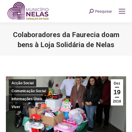
Pesquisar
Search:
Colaboradores da Faurecia doam
bens à Loja Solidária de Nelas
You are here:
Acção Social
Dez
19
Comunicação Social
Informações Úteis
2018
Viver