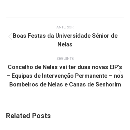
on
on
on
on
on
Facebook
X
Pinterest
LinkedIn
WhatsApp
Post
ANTERIOR
navigation
Boas Festas da Universidade Sénior de
Previous
Nelas
post:
SEGUINTE
Concelho de Nelas vai ter duas novas EIP’s
– Equipas de Intervenção Permanente – nos
Next
post:
Bombeiros de Nelas e Canas de Senhorim
Related Posts