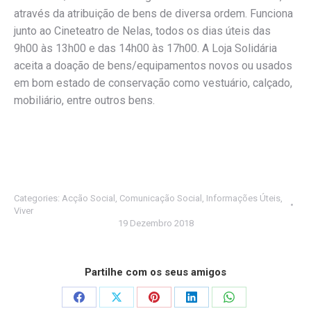
através da atribuição de bens de diversa ordem. Funciona
junto ao Cineteatro de Nelas, todos os dias úteis das
9h00 às 13h00 e das 14h00 às 17h00. A Loja Solidária
aceita a doação de bens/equipamentos novos ou usados
em bom estado de conservação como vestuário, calçado,
mobiliário, entre outros bens.
Categories:
Acção Social
,
Comunicação Social
,
Informações Úteis
,
Viver
19 Dezembro 2018
Partilhe com os seus amigos
Share
Share
Share
Share
Share