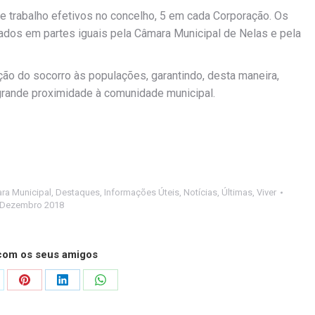
e trabalho efetivos no concelho, 5 em cada Corporação. Os
ados em partes iguais pela Câmara Municipal de Nelas e pela
ção do socorro às populações, garantindo, desta maneira,
rande proximidade à comunidade municipal.
ra Municipal
,
Destaques
,
Informações Úteis
,
Notícias
,
Últimas
,
Viver
 Dezembro 2018
 com os seus amigos
are
Share
Share
Share
on
on
on