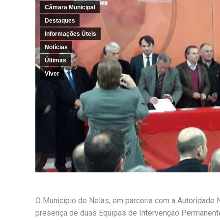
Câmara Municipal
Destaques
Informações Úteis
Notícias
Últimas
Viver
O Município de Nelas, em parceria com a Autoridade Na
presença de duas Equipas de Intervenção Permanente