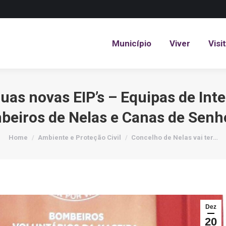
Município
Viver
Visi
Município
Viver
Visi
duas novas EIP’s – Equipas de I
beiros de Nelas e Canas de Senh
You are here:
Home
Ambiente e Proteção Civil
Concelho de Nelas vai ter…
Dez
20