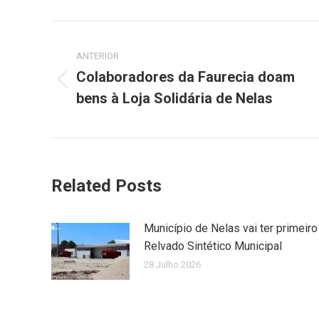
Facebook
X
Post
ANTERIOR
navigation
Colaboradores da Faurecia doam
Previous
bens à Loja Solidária de Nelas
post:
Related Posts
Município de Nelas vai ter primeiro
Relvado Sintético Municipal
28 Julho 2026