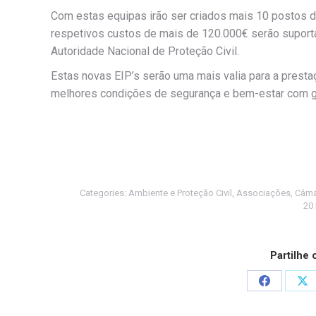
Com estas equipas irão ser criados mais 10 postos d
respetivos custos de mais de 120.000€ serão suport
Autoridade Nacional de Proteção Civil.
Estas novas EIP’s serão uma mais valia para a presta
melhores condições de segurança e bem-estar com g
Categories:
Ambiente e Proteção Civil
,
Associações
,
Câma
20
Partilhe
Share
Sh
on
on