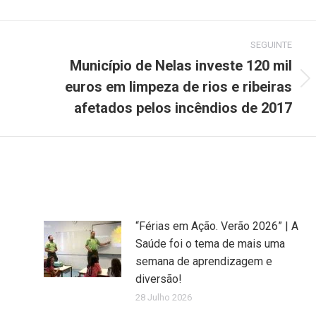
Pinterest
LinkedIn
WhatsApp
SEGUINTE
Município de Nelas investe 120 mil
euros em limpeza de rios e ribeiras
Next
post:
afetados pelos incêndios de 2017
“Férias em Ação. Verão 2026” | A
Saúde foi o tema de mais uma
semana de aprendizagem e
diversão!
28 Julho 2026