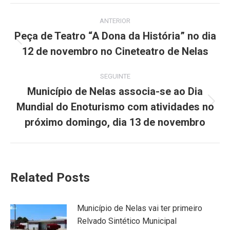
Facebook
X
Pinterest
LinkedIn
WhatsApp
Post
ANTERIOR
navigation
Peça de Teatro “A Dona da História” no dia
Previous
12 de novembro no Cineteatro de Nelas
post:
SEGUINTE
Município de Nelas associa-se ao Dia
Mundial do Enoturismo com atividades no
Next
post:
próximo domingo, dia 13 de novembro
Related Posts
Município de Nelas vai ter primeiro
Relvado Sintético Municipal