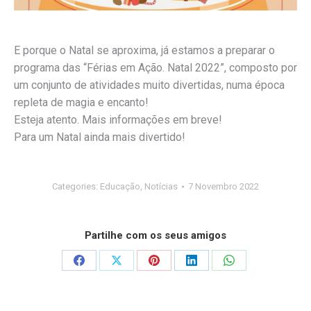
E porque o Natal se aproxima, já estamos a preparar o
programa das “Férias em Ação. Natal 2022”, composto por
um conjunto de atividades muito divertidas, numa época
repleta de magia e encanto!
Esteja atento. Mais informações em breve!
Para um Natal ainda mais divertido!
Categories:
Educação
,
Notícias
7 Novembro 2022
Partilhe com os seus amigos
Share
Share
Share
Share
Share
on
on
on
on
on