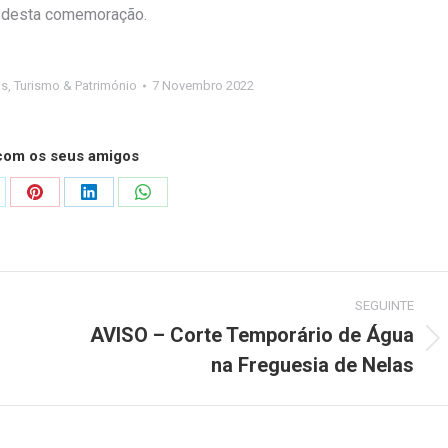
s desta comemoração.
as
,
Turismo & Património
7 Novembro 2022
 com os seus amigos
are
Share
Share
Share
on
on
on
Pinterest
LinkedIn
WhatsApp
SEGUINTE
AVISO – Corte Temporário de Água
Next
na Freguesia de Nelas
post: