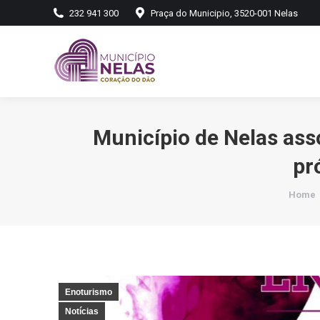
232 941 300
Praça do Municipio, 3520-001 Nelas
Município de Nelas ass
pr
You ar
Home
Enoturismo
Notícias