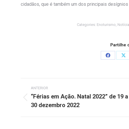
cidadãos, que é também um dos principais desígnio
Categories:
Enoturismo
,
Notíci
Partilhe
Share
Sh
on
on
Facebook
X
Post
ANTERIOR
navigation
“Férias em Ação. Natal 2022” de 19 a
Previous
30 dezembro 2022
post: