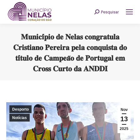
Pesquisar
Search:
𝐌𝐮𝐧𝐢𝐜𝐢́𝐩𝐢𝐨 𝐝𝐞 𝐍𝐞𝐥𝐚𝐬 𝐜𝐨𝐧𝐠𝐫𝐚𝐭𝐮𝐥𝐚
𝐂𝐫𝐢𝐬𝐭𝐢𝐚𝐧𝐨 𝐏𝐞𝐫𝐞𝐢𝐫𝐚 𝐩𝐞𝐥𝐚 𝐜𝐨𝐧𝐪𝐮𝐢𝐬𝐭𝐚 𝐝𝐨
𝐭𝐢́𝐭𝐮𝐥𝐨 𝐝𝐞 𝐂𝐚𝐦𝐩𝐞𝐚̃𝐨 𝐝𝐞 𝐏𝐨𝐫𝐭𝐮𝐠𝐚𝐥 𝐞𝐦
𝐂𝐫𝐨𝐬𝐬 𝐂𝐮𝐫𝐭𝐨 𝐝𝐚 𝐀𝐍𝐃𝐃𝐈
You are here:
Desporto
Nov
13
Notícias
2025