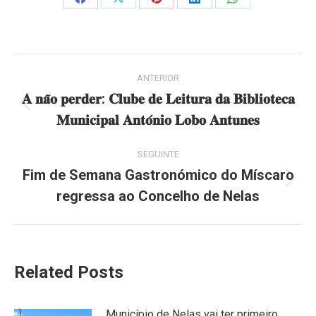
Share
Share
Share
Share
Share
on
on
on
on
on
Facebook
X
Pinterest
LinkedIn
WhatsApp
Post
ANTERIOR
navigation
𝐀 𝐧𝐚̃𝐨 𝐩𝐞𝐫𝐝𝐞𝐫: 𝐂𝐥𝐮𝐛𝐞 𝐝𝐞 𝐋𝐞𝐢𝐭𝐮𝐫𝐚 𝐝𝐚 𝐁𝐢𝐛𝐥𝐢𝐨𝐭𝐞𝐜𝐚
Previous
𝐌𝐮𝐧𝐢𝐜𝐢𝐩𝐚𝐥 𝐀𝐧𝐭𝐨́𝐧𝐢𝐨 𝐋𝐨𝐛𝐨 𝐀𝐧𝐭𝐮𝐧𝐞𝐬
post:
SEGUINTE
Fim de Semana Gastronómico do Míscaro
Next
regressa ao Concelho de Nelas
post:
Related Posts
Município de Nelas vai ter primeiro