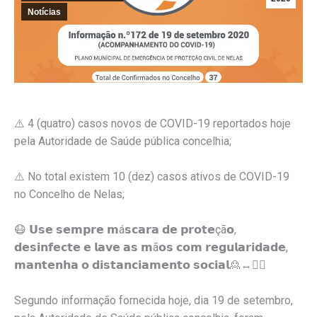
Notícias
⚠️
4 (quatro) casos novos de COVID-19 reportados hoje
pela Autoridade de Saúde pública concelhia;
⚠️
No total existem 10 (dez) casos ativos de COVID-19
no Concelho de Nelas;
😷
𝗨𝘀𝗲 𝘀𝗲𝗺𝗽𝗿𝗲 𝗺á𝘀𝗰𝗮𝗿𝗮 𝗱𝗲 𝗽𝗿𝗼𝘁𝗲çã𝗼,
𝗱𝗲𝘀𝗶𝗻𝗳𝗲𝗰𝘁𝗲 𝗲 𝗹𝗮𝘃𝗲 𝗮𝘀 𝗺ã𝗼𝘀 𝗰𝗼𝗺 𝗿𝗲𝗴𝘂𝗹𝗮𝗿𝗶𝗱𝗮𝗱𝗲,
𝗺𝗮𝗻𝘁𝗲𝗻𝗵𝗮 𝗼 𝗱𝗶𝘀𝘁𝗮𝗻𝗰𝗶𝗮𝗺𝗲𝗻𝘁𝗼 𝘀𝗼𝗰𝗶𝗮𝗹
🙎
↔️
🙎‍♀️
Segundo informação fornecida hoje, dia 19 de setembro,