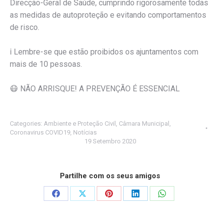
Direcção-Geral de Saúde, cumprindo rigorosamente todas
as medidas de autoproteção e evitando comportamentos
de risco.
ℹ️
Lembre-se que estão proibidos os ajuntamentos com
mais de 10 pessoas.
😷
NÃO ARRISQUE! A PREVENÇÃO É ESSENCIAL
Categories:
Ambiente e Proteção Civil
,
Câmara Municipal
,
Coronavirus COVID19
,
Notícias
19 Setembro 2020
Partilhe com os seus amigos
Share
Share
Share
Share
Share
on
on
on
on
on