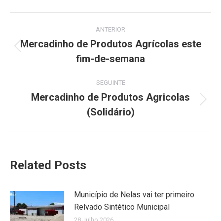
Facebook
X
Pinterest
LinkedIn
WhatsApp
Post
ANTERIOR
navigation
Mercadinho de Produtos Agrícolas este
Previous
fim-de-semana
post:
SEGUINTE
Mercadinho de Produtos Agricolas
Next
(Solidário)
post:
Related Posts
Município de Nelas vai ter primeiro
Relvado Sintético Municipal
28 Julho 2026