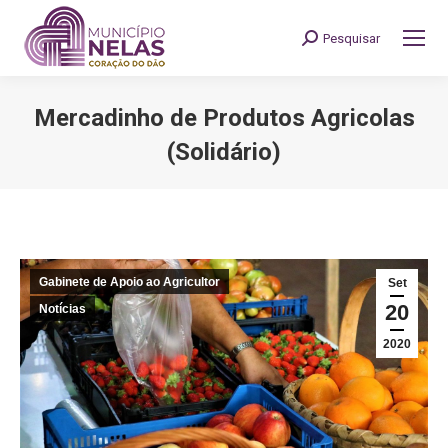
Pesquisar
Search:
Mercadinho de Produtos Agricolas
(Solidário)
You are here:
Gabinete de Apoio ao Agricultor
Set
20
Notícias
2020