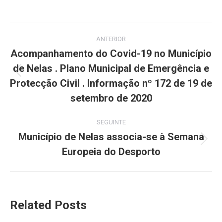
on
on
on
on
on
Facebook
X
Pinterest
LinkedIn
WhatsApp
Post
ANTERIOR
navigation
Acompanhamento do Covid-19 no Município
de Nelas . Plano Municipal de Emergência e
Previous
Protecção Civil . Informação nº 172 de 19 de
post:
setembro de 2020
SEGUINTE
Município de Nelas associa-se à Semana
Next
Europeia do Desporto
post:
Related Posts