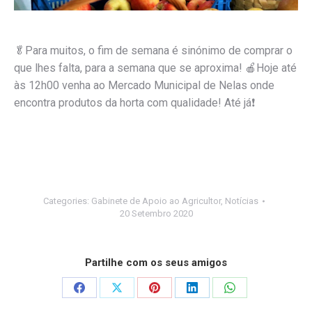
🥬Para muitos, o fim de semana é sinónimo de comprar o
que lhes falta, para a semana que se aproxima! 🍎Hoje até
às 12h00 venha ao Mercado Municipal de Nelas onde
encontra produtos da horta com qualidade! Até já❗
Categories:
Gabinete de Apoio ao Agricultor
,
Notícias
20 Setembro 2020
Partilhe com os seus amigos
Share
Share
Share
Share
Share