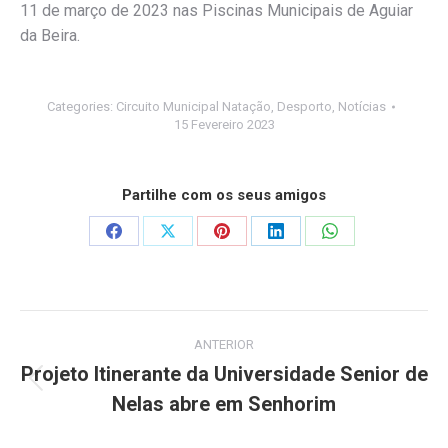
11 de março de 2023 nas Piscinas Municipais de Aguiar
da Beira.
Categories:
Circuito Municipal Natação
,
Desporto
,
Notícias
15 Fevereiro 2023
Partilhe com os seus amigos
Share
Share
Share
Share
Share
on
on
on
on
on
Facebook
X
Pinterest
LinkedIn
WhatsApp
Post
ANTERIOR
navigation
Projeto Itinerante da Universidade Senior de
Previous
Nelas abre em Senhorim
post: