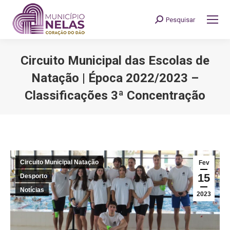
Pesquisar
Search:
Circuito Municipal das Escolas de
Natação | Época 2022/2023 –
Classificações 3ª Concentração
You are here:
Circuito Municipal Natação
Fev
15
Desporto
Notícias
2023