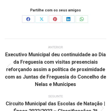
Partilhe com os seus amigos
Share
Share
Share
Share
Share
on
on
on
on
on
Facebook
X
Pinterest
LinkedIn
WhatsApp
Post
ANTERIOR
navigation
Executivo Municipal deu continuidade ao Dia
da Freguesia com visitas presenciais
reforçando assim a política de proximidade
Previous
post:
com as Juntas de Freguesia do Concelho de
Nelas e Munícipes
SEGUINTE
Circuito Municipal das Escolas de Natação |
Next