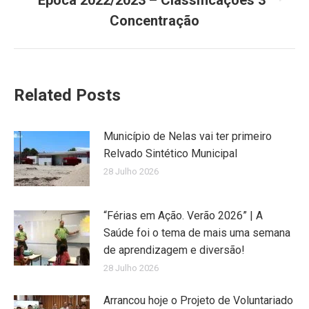
Época 2022/2023 – Classificações 3ª
post:
Concentração
Related Posts
Município de Nelas vai ter primeiro
Relvado Sintético Municipal
28 Julho 2026
“Férias em Ação. Verão 2026” | A
Saúde foi o tema de mais uma semana
de aprendizagem e diversão!
28 Julho 2026
Arrancou hoje o Projeto de Voluntariado