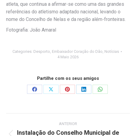
atleta, que continua a afirmar-se como uma das grandes
referências do atletismo adaptado nacional, levando o
nome do Concelho de Nelas e da região além-fronteiras.
Fotografia: João Amaral
Categories:
Desporto
,
Embaixador Coração do Dão
,
Notícias
4 Maio 2026
Partilhe com os seus amigos
Share
Share
Share
Share
Share
on
on
on
on
on
Facebook
X
Pinterest
LinkedIn
WhatsApp
Post
ANTERIOR
navigation
Instalação do Conselho Municipal de