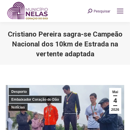
Pesquisar
Search:
Cristiano Pereira sagra-se Campeão
Nacional dos 10km de Estrada na
vertente adaptada
You are here:
Desporto
Mai
4
Embaixador Coração do Dão
Notícias
2026