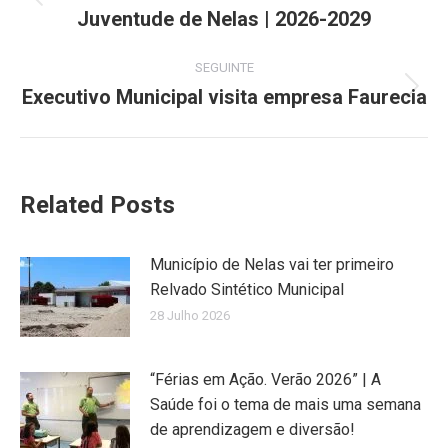
Previous
Juventude de Nelas | 2026-2029
post:
SEGUINTE
Executivo Municipal visita empresa Faurecia
Next
post:
Related Posts
Município de Nelas vai ter primeiro
Relvado Sintético Municipal
28 Julho 2026
“Férias em Ação. Verão 2026” | A
Saúde foi o tema de mais uma semana
de aprendizagem e diversão!