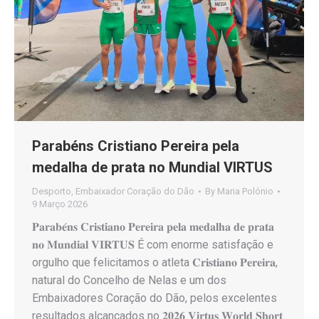
Parabéns Cristiano Pereira pela
medalha de prata no Mundial VIRTUS
Desporto
,
Embaixador Coração do Dão
By
Maria Polónio
9 Março 2026
𝐏𝐚𝐫𝐚𝐛𝐞́𝐧𝐬 𝐂𝐫𝐢𝐬𝐭𝐢𝐚𝐧𝐨 𝐏𝐞𝐫𝐞𝐢𝐫𝐚 𝐩𝐞𝐥𝐚 𝐦𝐞𝐝𝐚𝐥𝐡𝐚 𝐝𝐞 𝐩𝐫𝐚𝐭𝐚
𝐧𝐨 𝐌𝐮𝐧𝐝𝐢𝐚𝐥 𝐕𝐈𝐑𝐓𝐔𝐒 É com enorme satisfação e
orgulho que felicitamos o atleta 𝐂𝐫𝐢𝐬𝐭𝐢𝐚𝐧𝐨 𝐏𝐞𝐫𝐞𝐢𝐫𝐚,
natural do Concelho de Nelas e um dos
Embaixadores Coração do Dão, pelos excelentes
resultados alcançados no 𝟐𝟎𝟐𝟔 𝐕𝐢𝐫𝐭𝐮𝐬 𝐖𝐨𝐫𝐥𝐝 𝐒𝐡𝐨𝐫𝐭