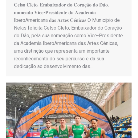
𝐂𝐞𝐥𝐬𝐨 𝐂𝐥𝐞𝐭𝐨, 𝐄𝐦𝐛𝐚𝐢𝐱𝐚𝐝𝐨𝐫 𝐝𝐨 𝐂𝐨𝐫𝐚𝐜̧𝐚̃𝐨 𝐝𝐨 𝐃𝐚̃𝐨,
𝐧𝐨𝐦𝐞𝐚𝐝𝐨 𝐕𝐢𝐜𝐞-𝐏𝐫𝐞𝐬𝐢𝐝𝐞𝐧𝐭𝐞 𝐝𝐚 𝐀𝐜𝐚𝐝𝐞𝐦𝐢𝐚
IberoAmericana 𝐝𝐚𝐬 𝐀𝐫𝐭𝐞𝐬 𝐂𝐞́𝐧𝐢𝐜𝐚𝐬 O Município de
Nelas felicita Celso Cleto, Embaixador do Coração
do Dão, pela sua nomeação como Vice-Presidente
da Academia IberoAmericana das Artes Cénicas,
uma distinção que representa um importante
reconhecimento do seu percurso e da sua
dedicação ao desenvolvimento das…