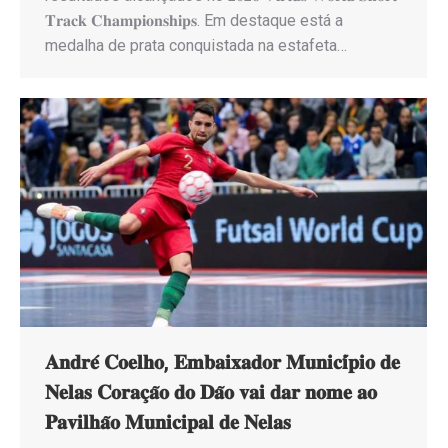
𝐓𝐫𝐚𝐜𝐤 𝐂𝐡𝐚𝐦𝐩𝐢𝐨𝐧𝐬𝐡𝐢𝐩𝐬. Em destaque está a
medalha de prata conquistada na estafeta…
𝐀𝐧𝐝𝐫𝐞́ 𝐂𝐨𝐞𝐥𝐡𝐨, 𝐄𝐦𝐛𝐚𝐢𝐱𝐚𝐝𝐨𝐫 𝐌𝐮𝐧𝐢𝐜𝐢́𝐩𝐢𝐨 𝐝𝐞
𝐍𝐞𝐥𝐚𝐬 𝐂𝐨𝐫𝐚𝐜̧𝐚̃𝐨 𝐝𝐨 𝐃𝐚̃𝐨 𝐯𝐚𝐢 𝐝𝐚𝐫 𝐧𝐨𝐦𝐞 𝐚𝐨
𝐏𝐚𝐯𝐢𝐥𝐡𝐚̃𝐨 𝐌𝐮𝐧𝐢𝐜𝐢𝐩𝐚𝐥 𝐝𝐞 𝐍𝐞𝐥𝐚𝐬