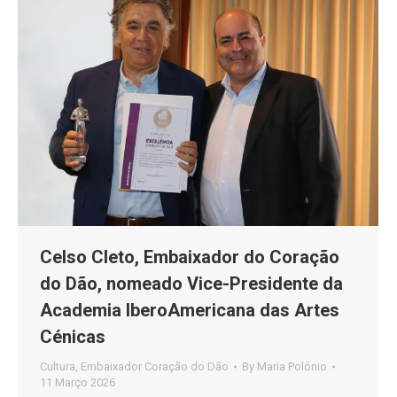
Celso Cleto, Embaixador do Coração
do Dão, nomeado Vice-Presidente da
Academia IberoAmericana das Artes
Cénicas
Cultura
,
Embaixador Coração do Dão
By
Maria Polónio
11 Março 2026