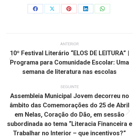
Share
Share
Share
Share
Share
on
on
on
on
on
Facebook
X
Pinterest
LinkedIn
WhatsApp
Post
ANTERIOR
navigation
10º Festival Literário “ELOS DE LEITURA” |
Programa para Comunidade Escolar: Uma
Previous
post:
semana de literatura nas escolas
SEGUINTE
Assembleia Municipal Jovem decorreu no
âmbito das Comemorações do 25 de Abril
em Nelas, Coração do Dão, em sessão
Next
post:
subordinada ao tema “Literacia Financeira e
Trabalhar no Interior – que incentivos?”