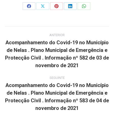
Share
Share
Share
Share
Share
on
on
on
on
on
Facebook
X
Pinterest
LinkedIn
WhatsApp
Post
ANTERIOR
navigation
Acompanhamento do Covid-19 no Município
de Nelas . Plano Municipal de Emergência e
Previous
Protecção Civil . Informação nº 582 de 03 de
post:
novembro de 2021
SEGUINTE
Acompanhamento do Covid-19 no Município
de Nelas . Plano Municipal de Emergência e
Next
Protecção Civil . Informação nº 583 de 04 de
post:
novembro de 2021