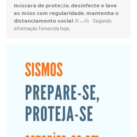
𝗺á𝘀𝗰𝗮𝗿𝗮 𝗱𝗲 𝗽𝗿𝗼𝘁𝗲çã𝗼, 𝗱𝗲𝘀𝗶𝗻𝗳𝗲𝗰𝘁𝗲 𝗲 𝗹𝗮𝘃𝗲
𝗮𝘀 𝗺ã𝗼𝘀 𝗰𝗼𝗺 𝗿𝗲𝗴𝘂𝗹𝗮𝗿𝗶𝗱𝗮𝗱𝗲, 𝗺𝗮𝗻𝘁𝗲𝗻𝗵𝗮 𝗼
𝗱𝗶𝘀𝘁𝗮𝗻𝗰𝗶𝗮𝗺𝗲𝗻𝘁𝗼 𝘀𝗼𝗰𝗶𝗮𝗹 🙎↔️🙍 Segundo
informação fornecida hoje,…