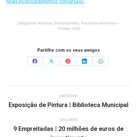
nelas.pt/procedimentos-concursais/
Categories:
Notícias
,
Recrutamento
,
Recursos Humanos
19 Maio 2026
Partilhe com os seus amigos
Share
Share
Share
Share
Share
on
on
on
on
on
Facebook
X
Pinterest
LinkedIn
WhatsApp
Post
ANTERIOR
navigation
Exposição de Pintura | Biblioteca Municipal
Previous
post:
SEGUINTE
9 Empreitadas | 20 milhões de euros de
Next