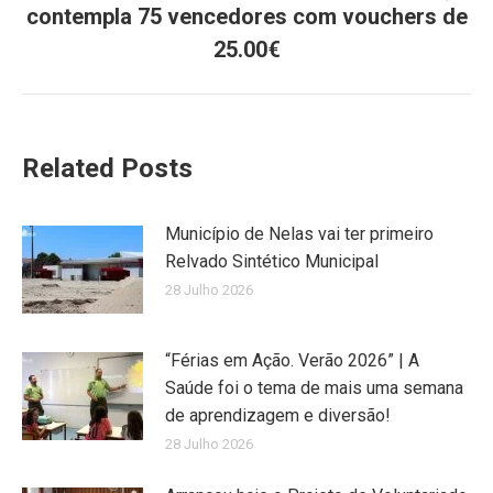
contempla 75 vencedores com vouchers de
post:
25.00€
Related Posts
Município de Nelas vai ter primeiro
Relvado Sintético Municipal
28 Julho 2026
“Férias em Ação. Verão 2026” | A
Saúde foi o tema de mais uma semana
de aprendizagem e diversão!
28 Julho 2026