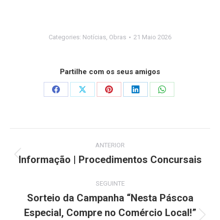
Categories:
Notícias
,
Obras
21 Maio 2026
Partilhe com os seus amigos
Share
Share
Share
Share
Share
on
on
on
on
on
Facebook
X
Pinterest
LinkedIn
WhatsApp
Post
ANTERIOR
navigation
Informação | Procedimentos Concursais
Previous
post:
SEGUINTE
Sorteio da Campanha “Nesta Páscoa
Especial, Compre no Comércio Local!”
Next