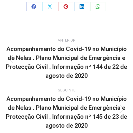
Share
Share
Share
Share
Share
on
on
on
on
on
Facebook
X
Pinterest
LinkedIn
WhatsApp
Post
ANTERIOR
navigation
Acompanhamento do Covid-19 no Município
de Nelas . Plano Municipal de Emergência e
Previous
Protecção Civil . Informação nº 144 de 22 de
post:
agosto de 2020
SEGUINTE
Acompanhamento do Covid-19 no Município
de Nelas . Plano Municipal de Emergência e
Next
Protecção Civil . Informação nº 145 de 23 de
post:
agosto de 2020