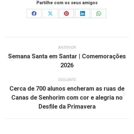
Partilhe com os seus amigos
Share
Share
Share
Share
Share
on
on
on
on
on
Facebook
X
Pinterest
LinkedIn
WhatsApp
Post
ANTERIOR
navigation
Semana Santa em Santar | Comemorações
Previous
2026
post:
SEGUINTE
Cerca de 700 alunos encheram as ruas de
Canas de Senhorim com cor e alegria no
Next
post:
Desfile da Primavera