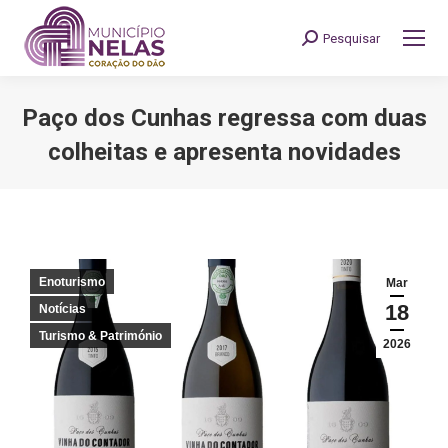
Pesquisar
Search:
Paço dos Cunhas regressa com duas
colheitas e apresenta novidades
You are here:
Enoturismo
Mar
18
Notícias
Turismo & Património
2026