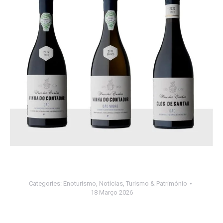
Categories:
Enoturismo
,
Notícias
,
Turismo & Património
18 Março 2026