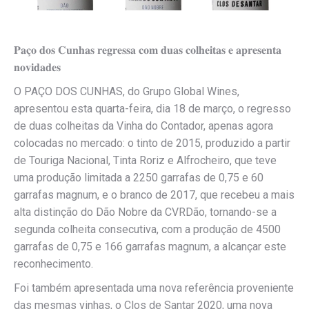
𝐏𝐚𝐜̧𝐨 𝐝𝐨𝐬 𝐂𝐮𝐧𝐡𝐚𝐬 𝐫𝐞𝐠𝐫𝐞𝐬𝐬𝐚 𝐜𝐨𝐦 𝐝𝐮𝐚𝐬 𝐜𝐨𝐥𝐡𝐞𝐢𝐭𝐚𝐬 𝐞 𝐚𝐩𝐫𝐞𝐬𝐞𝐧𝐭𝐚
𝐧𝐨𝐯𝐢𝐝𝐚𝐝𝐞𝐬
O PAÇO DOS CUNHAS, do Grupo Global Wines,
apresentou esta quarta-feira, dia 18 de março, o regresso
de duas colheitas da Vinha do Contador, apenas agora
colocadas no mercado: o tinto de 2015, produzido a partir
de Touriga Nacional, Tinta Roriz e Alfrocheiro, que teve
uma produção limitada a 2250 garrafas de 0,75 e 60
garrafas magnum, e o branco de 2017, que recebeu a mais
alta distinção do Dão Nobre da CVRDão, tornando-se a
segunda colheita consecutiva, com a produção de 4500
garrafas de 0,75 e 166 garrafas magnum, a alcançar este
reconhecimento.
Foi também apresentada uma nova referência proveniente
das mesmas vinhas, o Clos de Santar 2020, uma nova