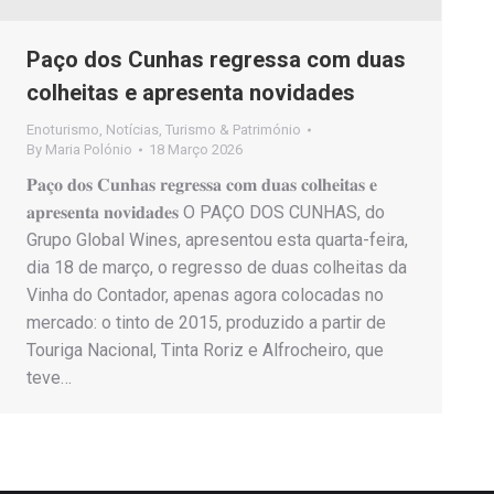
Paço dos Cunhas regressa com duas
colheitas e apresenta novidades
Enoturismo
,
Notícias
,
Turismo & Património
By
Maria Polónio
18 Março 2026
𝐏𝐚𝐜̧𝐨 𝐝𝐨𝐬 𝐂𝐮𝐧𝐡𝐚𝐬 𝐫𝐞𝐠𝐫𝐞𝐬𝐬𝐚 𝐜𝐨𝐦 𝐝𝐮𝐚𝐬 𝐜𝐨𝐥𝐡𝐞𝐢𝐭𝐚𝐬 𝐞
𝐚𝐩𝐫𝐞𝐬𝐞𝐧𝐭𝐚 𝐧𝐨𝐯𝐢𝐝𝐚𝐝𝐞𝐬 O PAÇO DOS CUNHAS, do
Grupo Global Wines, apresentou esta quarta-feira,
dia 18 de março, o regresso de duas colheitas da
Vinha do Contador, apenas agora colocadas no
mercado: o tinto de 2015, produzido a partir de
Touriga Nacional, Tinta Roriz e Alfrocheiro, que
teve…