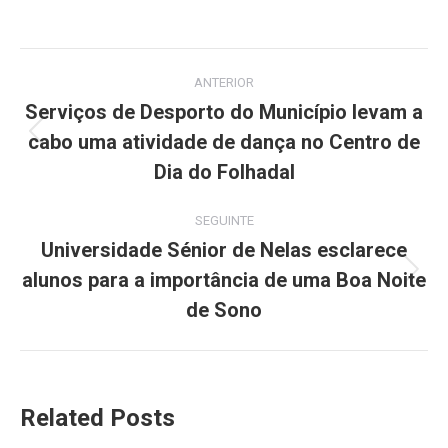
on
on
on
on
on
Facebook
X
Pinterest
LinkedIn
WhatsApp
Post
ANTERIOR
navigation
Serviços de Desporto do Município levam a
cabo uma atividade de dança no Centro de
Previous
post:
Dia do Folhadal
SEGUINTE
Universidade Sénior de Nelas esclarece
alunos para a importância de uma Boa Noite
Next
post:
de Sono
Related Posts