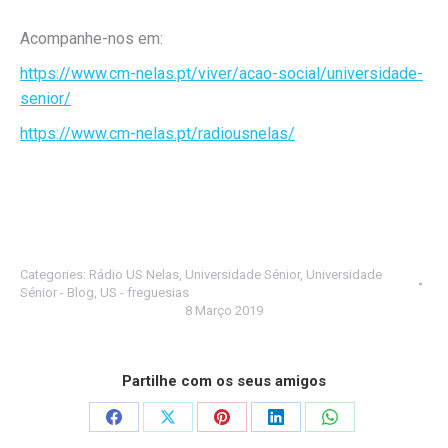
Acompanhe-nos em:
https://www.cm-nelas.pt/viver/acao-social/universidade-
senior/
https://www.cm-nelas.pt/radiousnelas/
Categories:
Rádio US Nelas
,
Universidade Sénior
,
Universidade
Sénior - Blog
,
US - freguesias
8 Março 2019
Partilhe com os seus amigos
Share
Share
Share
Share
Share