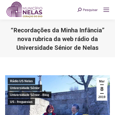
Pesquisar
Search:
“Recordações da Minha Infância”
nova rubrica da web rádio da
Universidade Sénior de Nelas
You are here:
Rádio US Nelas
Mar
8
Universidade Sénior
Universidade Sénior - Blog
2019
US - freguesias