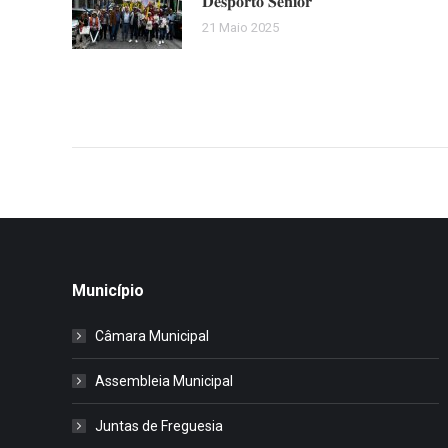
𝐃𝐞𝐬𝐩𝐨𝐫𝐭𝐨 𝐒𝐞́𝐧𝐢𝐨𝐫
21 Maio 2025
Município
Câmara Municipal
Assembleia Municipal
Juntas de Freguesia