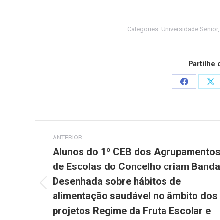
Categories:
Universidade Sénior
Partilhe
Share
Sh
on
on
Facebook
X
Post
ANTERIOR
navigation
Alunos do 1º CEB dos Agrupamento
de Escolas do Concelho criam Banda
Desenhada sobre hábitos de
Previous
alimentação saudável no âmbito dos
post:
projetos Regime da Fruta Escolar e