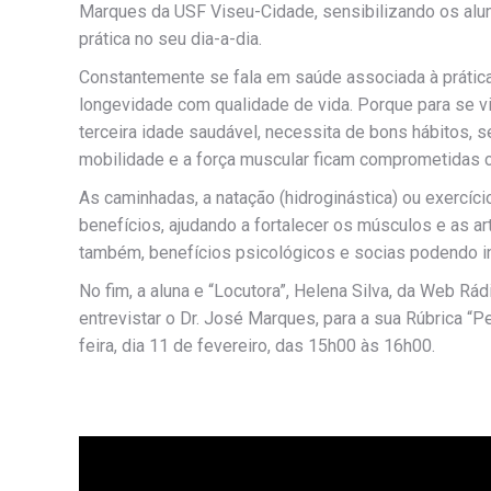
Marques da USF Viseu-Cidade, sensibilizando os alun
prática no seu dia-a-dia.
Constantemente se fala em saúde associada à prática 
longevidade com qualidade de vida. Porque para se vi
terceira idade saudável, necessita de bons hábitos, se
mobilidade e a força muscular ficam comprometidas 
As caminhadas, a natação (hidroginástica) ou exercíc
benefícios, ajudando a fortalecer os músculos e as a
também, benefícios psicológicos e socias podendo in
No fim, a aluna e “Locutora”, Helena Silva, da Web Rá
entrevistar o Dr. José Marques, para a sua Rúbrica “P
feira, dia 11 de fevereiro, das 15h00 às 16h00.