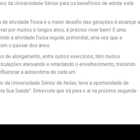
os da Universidade Sénior para os benefícios de adotar esta
de atividade física e o maior desafio das gerações é alcançar a
ver por muitos e longos anos, é preciso viver bem! E uma
ndo a atividade física regular, primordial, uma vez que a
com o passar dos anos.
ios de alongamento, entre outros exercícios, têm muitos
rticulações atenuando e retardando o envelhecimento, trazendo
fluenciar a autoestima de cada um.
dio da Universidade Sénior de Nelas, teve a oportunidade de
ela Sua Saúde”. Entrevista que irá para o ar na próxima segunda-