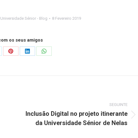
,
Universidade Sénior - Blog
8 Fevereiro 2019
 com os seus amigos
are
Share
Share
Share
on
on
on
Pinterest
LinkedIn
WhatsApp
s
SEGUINTE
Inclusão Digital no projeto itinerante
Next
da Universidade Sénior de Nelas
post: