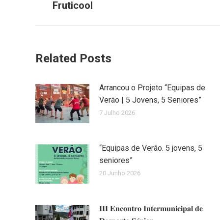
Fruticool
Related Posts
Arrancou o Projeto “Equipas de
Verão | 5 Jovens, 5 Seniores”
7 Julho 2026
“Equipas de Verão. 5 jovens, 5
seniores”
20 Junho 2026
𝐈𝐈𝐈 𝐄𝐧𝐜𝐨𝐧𝐭𝐫𝐨 𝐈𝐧𝐭𝐞𝐫𝐦𝐮𝐧𝐢𝐜𝐢𝐩𝐚𝐥 𝐝𝐞