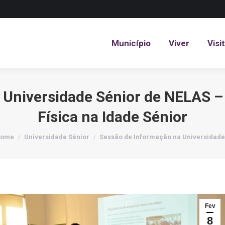
Município
Viver
Visi
Município
Viver
Visi
 Universidade Sénior de NELAS – 
Física na Idade Sénior
ou are here:
ome
Universidade Sénior
Sessão de Informação na Universidad
Fev
8