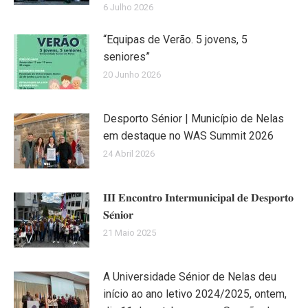
6 Julho 2026
“Equipas de Verão. 5 jovens, 5
seniores”
20 Junho 2026
Desporto Sénior | Município de Nelas
em destaque no WAS Summit 2026
24 Abril 2026
𝐈𝐈𝐈 𝐄𝐧𝐜𝐨𝐧𝐭𝐫𝐨 𝐈𝐧𝐭𝐞𝐫𝐦𝐮𝐧𝐢𝐜𝐢𝐩𝐚𝐥 𝐝𝐞 𝐃𝐞𝐬𝐩𝐨𝐫𝐭𝐨
𝐒𝐞́𝐧𝐢𝐨𝐫
21 Maio 2025
A Universidade Sénior de Nelas deu
início ao ano letivo 2024/2025, ontem,