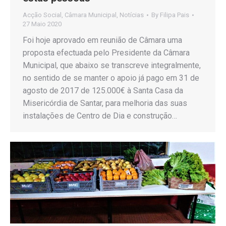
Acção Social
,
Câmara Municipal
,
Notícias
By
Filipa Pais
27 Maio 2020
Foi hoje aprovado em reunião de Câmara uma
proposta efectuada pelo Presidente da Câmara
Municipal, que abaixo se transcreve integralmente,
no sentido de se manter o apoio já pago em 31 de
agosto de 2017 de 125.000€ à Santa Casa da
Misericórdia de Santar, para melhoria das suas
instalações de Centro de Dia e construção…