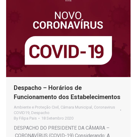
Despacho – Horários de
Funcionamento dos Estabelecimentos
Ambiente e Proteção Civil
,
Câmara Municipal
,
Coronavirus
COVID19
,
Despacho
By
Filipa Pais
18 Setembro 2020
DESPACHO DO PRESIDENTE DA CÂMARA –
CORONAVÍRUS (COVID-19) Considerando: A