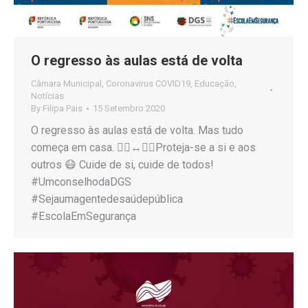
O regresso às aulas está de volta
Câmara Municipal
,
Coronavirus COVID19
,
Educação
,
Notícias
By
Filipa Pais
15 Setembro 2020
O regresso às aulas está de volta. Mas tudo
começa em casa. 🙎‍♀️↔️🙎‍♂️Proteja-se a si e aos
outros 😷 Cuide de si, cuide de todos!
#UmconselhodaDGS
#Sejaumagentedesaúdepública
#EscolaEmSegurança