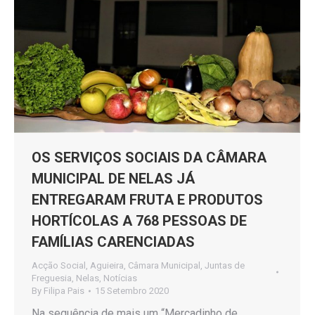
OS SERVIÇOS SOCIAIS DA CÂMARA
MUNICIPAL DE NELAS JÁ
ENTREGARAM FRUTA E PRODUTOS
HORTÍCOLAS A 768 PESSOAS DE
FAMÍLIAS CARENCIADAS
Acção Social
,
Aguieira
,
Câmara Municipal
,
Juntas de
Freguesia
,
Nelas
,
Notícias
By
Filipa Pais
15 Setembro 2020
Na sequência de mais um “Mercadinho de