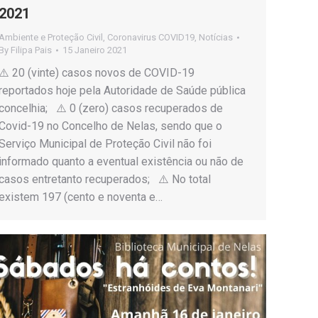
2021
Ambiente e Proteção Civil
,
Coronavirus COVID19
,
Notícias
By
Filipa Pais
15 Janeiro 2021
⚠️ 20 (vinte) casos novos de COVID-19
reportados hoje pela Autoridade de Saúde pública
concelhia; ⚠️ 0 (zero) casos recuperados de
Covid-19 no Concelho de Nelas, sendo que o
Serviço Municipal de Proteção Civil não foi
informado quanto a eventual existência ou não de
casos entretanto recuperados; ⚠️ No total
existem 197 (cento e noventa e…