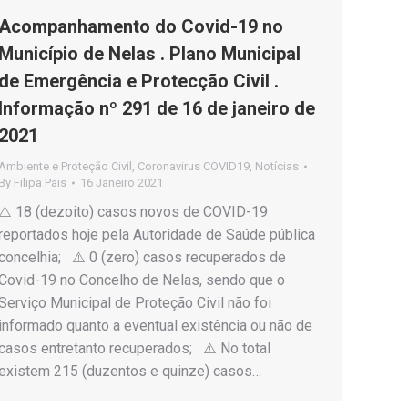
Acompanhamento do Covid-19 no
Município de Nelas . Plano Municipal
de Emergência e Protecção Civil .
Informação nº 291 de 16 de janeiro de
2021
Ambiente e Proteção Civil
,
Coronavirus COVID19
,
Notícias
By
Filipa Pais
16 Janeiro 2021
⚠️ 18 (dezoito) casos novos de COVID-19
reportados hoje pela Autoridade de Saúde pública
concelhia; ⚠️ 0 (zero) casos recuperados de
Covid-19 no Concelho de Nelas, sendo que o
Serviço Municipal de Proteção Civil não foi
informado quanto a eventual existência ou não de
casos entretanto recuperados; ⚠️ No total
existem 215 (duzentos e quinze) casos…