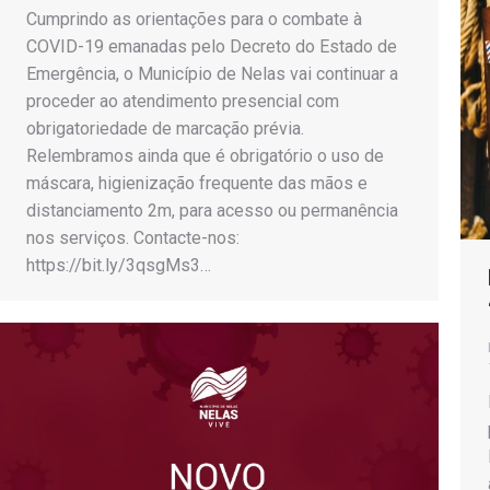
Cumprindo as orientações para o combate à
COVID-19 emanadas pelo Decreto do Estado de
Emergência, o Município de Nelas vai continuar a
proceder ao atendimento presencial com
obrigatoriedade de marcação prévia.
Relembramos ainda que é obrigatório o uso de
máscara, higienização frequente das mãos e
distanciamento 2m, para acesso ou permanência
nos serviços. Contacte-nos:
https://bit.ly/3qsgMs3…