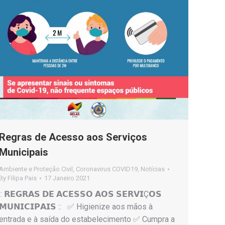
Regras de Acesso aos Serviços
Municipais
Ambiente e Proteção Civil
,
Coronavirus COVID19
,
Notícias
By
Filipa Pais
17 Janeiro 2021
:: 𝗥𝗘𝗚𝗥𝗔𝗦 𝗗𝗘 𝗔𝗖𝗘𝗦𝗦𝗢 𝗔𝗢𝗦 𝗦𝗘𝗥𝗩𝗜Ç𝗢𝗦
𝗠𝗨𝗡𝗜𝗖𝗜𝗣𝗔𝗜𝗦 :: ✅ Higienize aos mãos à
entrada e à saída do estabelecimento ✅ Cumpra a