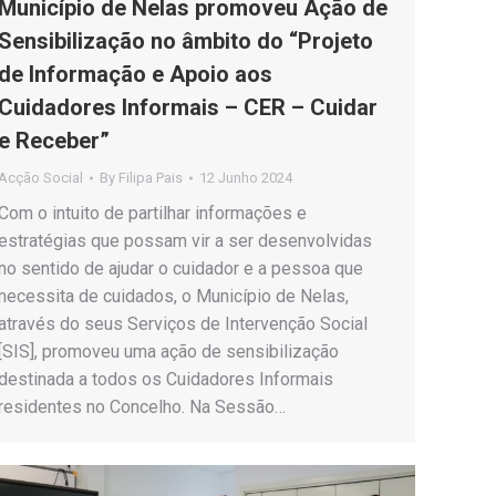
Município de Nelas promoveu Ação de
Sensibilização no âmbito do “Projeto
de Informação e Apoio aos
Cuidadores Informais – CER – Cuidar
e Receber”
Acção Social
By
Filipa Pais
12 Junho 2024
Com o intuito de partilhar informações e
estratégias que possam vir a ser desenvolvidas
no sentido de ajudar o cuidador e a pessoa que
necessita de cuidados, o Município de Nelas,
através do seus Serviços de Intervenção Social
[SIS], promoveu uma ação de sensibilização
destinada a todos os Cuidadores Informais
residentes no Concelho. Na Sessão…