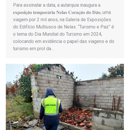
Para assinalar a data, a autarquia inaugura a
𝐞𝐱𝐩𝐨𝐬𝐢𝐜̧𝐚̃𝐨 𝐭𝐞𝐦𝐩𝐨𝐫𝐚́𝐫𝐢𝐚 𝐍𝐞𝐥𝐚𝐬 𝐂𝐨𝐫𝐚𝐜̧𝐚̃𝐨 𝐝𝐨 𝐃𝐚̃𝐨, uma
viagem por 2 mil anos, na Galeria de Exposições
do Edifício Multiusos de Nelas. “Turismo e Paz” é
o tema do Dia Mundial do Turismo em 2024,
colocando em evidência o papel das viagens e do
turismo em prol da…