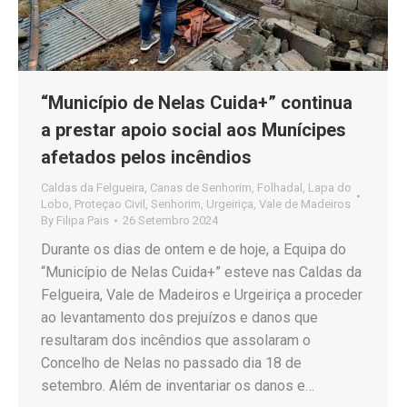
“Município de Nelas Cuida+” continua
a prestar apoio social aos Munícipes
afetados pelos incêndios
Caldas da Felgueira
,
Canas de Senhorim
,
Folhadal
,
Lapa do
Lobo
,
Proteçao Civil
,
Senhorim
,
Urgeiriça
,
Vale de Madeiros
By
Filipa Pais
26 Setembro 2024
Durante os dias de ontem e de hoje, a Equipa do
“Município de Nelas Cuida+” esteve nas Caldas da
Felgueira, Vale de Madeiros e Urgeiriça a proceder
ao levantamento dos prejuízos e danos que
resultaram dos incêndios que assolaram o
Concelho de Nelas no passado dia 18 de
setembro. Além de inventariar os danos e…