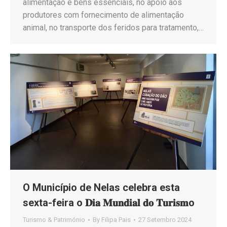
alimentação e bens essenciais, no apoio aos
produtores com fornecimento de alimentação
animal, no transporte dos feridos para tratamento,…
O Município de Nelas celebra esta
sexta-feira o 𝐃𝐢𝐚 𝐌𝐮𝐧𝐝𝐢𝐚𝐥 𝐝𝐨 𝐓𝐮𝐫𝐢𝐬𝐦o
Turismo & Património
By
Filipa Pais
27 Setembro 2024