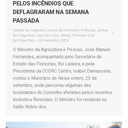
PELOS INCÊNDIOS QUE
DEFLAGRARAM NA SEMANA
PASSADA
Caldas da Felgueira
,
Canas de Senhorim
,
Folhadal
,
Juntas
de Freguesia
,
Lapa do Lobo
,
Nelas
,
Proteçao Civil
By
Filipa Pais
26 Setembro 2024
O Ministro da Agricultura e Pescas, José Manuel
Fernandes, acompanhado pelo Secretário de
Estado das Florestas, Rui Ladeira, e pela
Presidente da CCDRC Centro, Isabel Damasceno,
visitou o Município de Nelas ontem, 25 de
setembro, onde percorreu algumas das
localidades do Concelho afetadas pelos recentes
incêndios florestais. O Ministro foi recebido no
Salão Nobre dos…