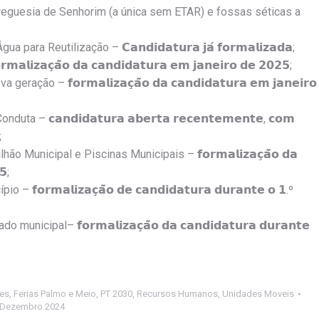
Freguesia de Senhorim (a única sem ETAR) e fossas séticas a
 Reutilização – 𝗖𝗮𝗻𝗱𝗶𝗱𝗮𝘁𝘂𝗿𝗮 𝗷𝗮́ 𝗳𝗼𝗿𝗺𝗮𝗹𝗶𝘇𝗮𝗱𝗮;
𝗮𝗰̧𝗮̃𝗼 𝗱𝗮 𝗰𝗮𝗻𝗱𝗶𝗱𝗮𝘁𝘂𝗿𝗮 𝗲𝗺 𝗷𝗮𝗻𝗲𝗶𝗿𝗼 𝗱𝗲 𝟮𝟬𝟮𝟱;
– 𝗳𝗼𝗿𝗺𝗮𝗹𝗶𝘇𝗮𝗰̧𝗮̃𝗼 𝗱𝗮 𝗰𝗮𝗻𝗱𝗶𝗱𝗮𝘁𝘂𝗿𝗮 𝗲𝗺 𝗷𝗮𝗻𝗲𝗶𝗿𝗼
𝗰𝗮𝗻𝗱𝗶𝗱𝗮𝘁𝘂𝗿𝗮 𝗮𝗯𝗲𝗿𝘁𝗮 𝗿𝗲𝗰𝗲𝗻𝘁𝗲𝗺𝗲𝗻𝘁𝗲, 𝗰𝗼𝗺
;
Municipal e Piscinas Municipais – 𝗳𝗼𝗿𝗺𝗮𝗹𝗶𝘇𝗮𝗰̧𝗮̃𝗼 𝗱𝗮
𝟱;
𝗺𝗮𝗹𝗶𝘇𝗮𝗰̧𝗮̃𝗼 𝗱𝗲 𝗰𝗮𝗻𝗱𝗶𝗱𝗮𝘁𝘂𝗿𝗮 𝗱𝘂𝗿𝗮𝗻𝘁𝗲 𝗼 𝟭.º
al– 𝗳𝗼𝗿𝗺𝗮𝗹𝗶𝘇𝗮𝗰̧𝗮̃𝗼 𝗱𝗮 𝗰𝗮𝗻𝗱𝗶𝗱𝗮𝘁𝘂𝗿𝗮 𝗱𝘂𝗿𝗮𝗻𝘁𝗲
des
,
Ferias Palmo e Meio
,
PT 2030
,
Recursos Humanos
,
Unidades Moveis
 Dezembro 2024