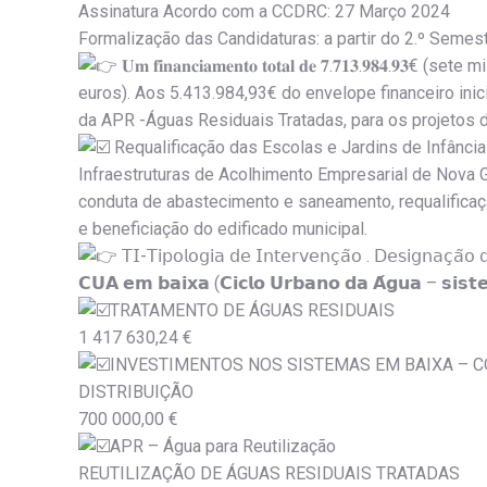
Assinatura Acordo com a CCDRC: 27 Março 2024
Formalização das Candidaturas: a partir do 2.º Semes
𝐔𝐦 𝐟𝐢𝐧𝐚𝐧𝐜𝐢𝐚𝐦𝐞𝐧𝐭𝐨 𝐭𝐨𝐭𝐚𝐥 𝐝𝐞 𝟕.𝟕𝟏𝟑.𝟗
euros). Aos 5.413.984,93€ do envelope financeiro inic
da APR -Águas Residuais Tratadas, para os projetos 
Requalificação das Escolas e Jardins de Infânci
Infraestruturas de Acolhimento Empresarial de Nova 
conduta de abastecimento e saneamento, requalificaçã
e beneficiação do edificado municipal.
𝖳𝖨-𝖳𝗂𝗉𝗈𝗅𝗈𝗀𝗂𝖺 𝖽𝖾 𝖨𝗇𝗍𝖾𝗋𝗏𝖾𝗇𝖼̧𝖺̃𝗈 . 𝖣𝖾𝗌𝗂𝗀𝗇𝖺𝖼̧𝖺̃𝗈
𝗖𝗨𝗔 𝗲𝗺 𝗯𝗮𝗶𝘅𝗮 (𝗖𝗶𝗰𝗹𝗼 𝗨𝗿𝗯𝗮𝗻𝗼 𝗱𝗮 𝗔́𝗴𝘂𝗮 – 𝘀𝗶𝘀𝘁
TRATAMENTO DE ÁGUAS RESIDUAIS
1 417 630,24 €
INVESTIMENTOS NOS SISTEMAS EM BAIXA – 
DISTRIBUIÇÃO
700 000,00 €
APR – Água para Reutilização
REUTILIZAÇÃO DE ÁGUAS RESIDUAIS TRATADAS