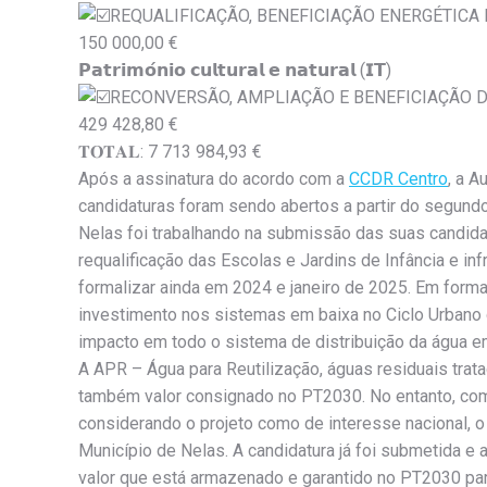
REQUALIFICAÇÃO, BENEFICIAÇÃO ENERGÉTICA
150 000,00 €
𝗣𝗮𝘁𝗿𝗶𝗺𝗼́𝗻𝗶𝗼 𝗰𝘂𝗹𝘁𝘂𝗿𝗮𝗹 𝗲 𝗻𝗮𝘁𝘂𝗿𝗮𝗹 (𝗜𝗧)
RECONVERSÃO, AMPLIAÇÃO E BENEFICIAÇÃO D
429 428,80 €
𝐓𝐎𝐓𝐀𝐋: 7 713 984,93 €
Após a assinatura do acordo com a
CCDR Centro
, a A
candidaturas foram sendo abertos a partir do segund
Nelas foi trabalhando na submissão das suas candida
requalificação das Escolas e Jardins de Infância e in
formalizar ainda em 2024 e janeiro de 2025. Em form
investimento nos sistemas em baixa no Ciclo Urbano
impacto em todo o sistema de distribuição da água e
A APR – Água para Reutilização, águas residuais tratad
também valor consignado no PT2030. No entanto, como
considerando o projeto como de interesse nacional,
Município de Nelas. A candidatura já foi submetida e 
valor que está armazenado e garantido no PT2030 para