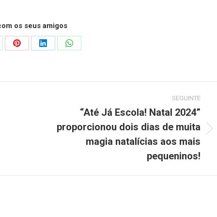
 com os seus amigos
are
Share
Share
Share
on
on
on
Pinterest
LinkedIn
WhatsApp
SEGUINTE
“Até Já Escola! Natal 2024”
proporcionou dois dias de muita
Next
magia natalícias aos mais
post:
pequeninos!