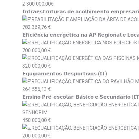
2 300 000,00€
𝗜𝗻𝗳𝗿𝗮𝗲𝘀𝘁𝗿𝘂𝘁𝘂𝗿𝗮𝘀 𝗱𝗲 𝗮𝗰𝗼𝗹𝗵𝗶𝗺𝗲𝗻𝘁𝗼 𝗲𝗺𝗽𝗿𝗲𝘀𝗮𝗿𝗶
REABILITAÇÃO E AMPLIAÇÃO DA ÁREA DE AC
782 369,76 €
𝗘𝗳𝗶𝗰𝗶𝗲̂𝗻𝗰𝗶𝗮 𝗲𝗻𝗲𝗿𝗴𝗲́𝘁𝗶𝗰𝗮 𝗻𝗮 𝗔𝗣 𝗥𝗲𝗴𝗶𝗼𝗻𝗮𝗹 𝗲 𝗟𝗼𝗰𝗮
REQUALIFICAÇÃO ENERGÉTICA NOS EDIFÍCIOS
700 000,00 €
REQUALIFICAÇÃO ENERGÉTICA DAS PISCINAS 
320 000,00 €
𝗘𝗾𝘂𝗶𝗽𝗮𝗺𝗲𝗻𝘁𝗼𝘀 𝗗𝗲𝘀𝗽𝗼𝗿𝘁𝗶𝘃𝗼𝘀 (𝗜𝗧)
REQUALIFICAÇÃO ENERGÉTICA DO PAVILHÃO M
264 556,13 €
𝗘𝗻𝘀𝗶𝗻𝗼 𝗣𝗿𝗲́-𝗲𝘀𝗰𝗼𝗹𝗮𝗿, 𝗕𝗮́𝘀𝗶𝗰𝗼 𝗲 𝗦𝗲𝗰𝘂𝗻𝗱𝗮́𝗿𝗶𝗼 (𝗜
REQUALIFICAÇÃO, BENEFICIAÇÃO ENERGÉTICA
SENHORIM
450 000,00 €
REQUALIFICAÇÃO, BENEFICIAÇÃO ENERGÉTICA
200 000,00 €