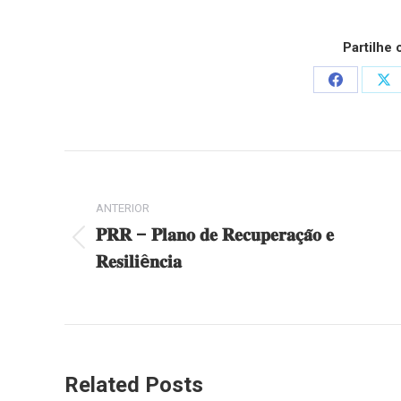
Partilhe
Share
Sh
on
on
Facebook
X
Post
navigation
ANTERIOR
𝐏𝐑𝐑 – 𝐏𝐥𝐚𝐧𝐨 𝐝𝐞 𝐑𝐞𝐜𝐮𝐩𝐞𝐫𝐚𝐜̧𝐚̃𝐨 𝐞
Previous
𝐑𝐞𝐬𝐢𝐥𝐢ê𝐧𝐜𝐢𝐚
post:
Related Posts