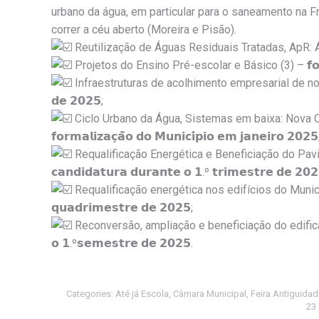
urbano da água, em particular para o saneamento na 
correr a céu aberto (Moreira e Pisão).
Reutilização de Águas Residuais Tratadas, ApR: Água para
Projetos do Ensino Pré-escolar e Básico (3) – 𝗳𝗼𝗿𝗺𝗮𝗹𝗶
Infraestruturas de acolhimento empresarial de nova geração 
𝗱𝗲 𝟮𝟬𝟮𝟱;
Ciclo Urbano da Água, Sistemas em baixa: Nova Conduta – 
𝗳𝗼𝗿𝗺𝗮𝗹𝗶𝘇𝗮𝗰̧𝗮̃𝗼 𝗱𝗼 𝗠𝘂𝗻𝗶𝗰𝗶́𝗽𝗶𝗼 𝗲𝗺 𝗷𝗮𝗻𝗲𝗶𝗿𝗼 𝟮𝟬𝟮𝟱
Requalificação Energética e Beneficiação do Pavilhão 
𝗰𝗮𝗻𝗱𝗶𝗱𝗮𝘁𝘂𝗿𝗮 𝗱𝘂𝗿𝗮𝗻𝘁𝗲 𝗼 𝟭.º 𝘁𝗿𝗶𝗺𝗲𝘀𝘁𝗿𝗲 𝗱𝗲 𝟮𝟬𝟮
Requalificação energética nos edifícios do Município – 𝗳𝗼
𝗾𝘂𝗮𝗱𝗿𝗶𝗺𝗲𝘀𝘁𝗿𝗲 𝗱𝗲 𝟮𝟬𝟮𝟱;
Reconversão, ampliação e beneficiação do edificado municip
𝗼 𝟭.º𝘀𝗲𝗺𝗲𝘀𝘁𝗿𝗲 𝗱𝗲 𝟮𝟬𝟮𝟱.
Categories:
Até já Escola
,
Câmara Municipal
,
Feira Antiguida
23