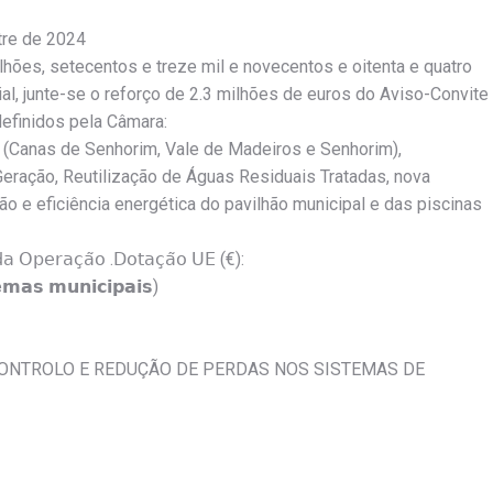
tre de 2024
𝟒.𝟗𝟑€ (sete milhões, setecentos e treze mil e novecentos e oitenta e quatro
ial, junte-se o reforço de 2.3 milhões de euros do Aviso-Convite
definidos pela Câmara:
a (Canas de Senhorim, Vale de Madeiros e Senhorim),
Geração, Reutilização de Águas Residuais Tratadas, nova
o e eficiência energética do pavilhão municipal e das piscinas
 𝖽𝖺 𝖮𝗉𝖾𝗋𝖺𝖼̧𝖺̃𝗈 .𝖣𝗈𝗍𝖺𝖼̧𝖺̃𝗈 𝖴𝖤 (€):
𝗺𝗮𝘀 𝗺𝘂𝗻𝗶𝗰𝗶𝗽𝗮𝗶𝘀)
CONTROLO E REDUÇÃO DE PERDAS NOS SISTEMAS DE