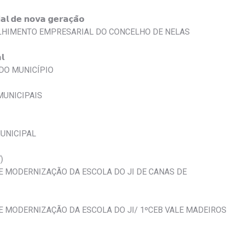
𝗮𝗹 𝗱𝗲 𝗻𝗼𝘃𝗮 𝗴𝗲𝗿𝗮𝗰̧𝗮̃𝗼
OLHIMENTO EMPRESARIAL DO CONCELHO DE NELAS
𝗹
 DO MUNICÍPIO
MUNICIPAIS
UNICIPAL
)
 E MODERNIZAÇÃO DA ESCOLA DO JI DE CANAS DE
 E MODERNIZAÇÃO DA ESCOLA DO JI/ 1ºCEB VALE MADEIROS