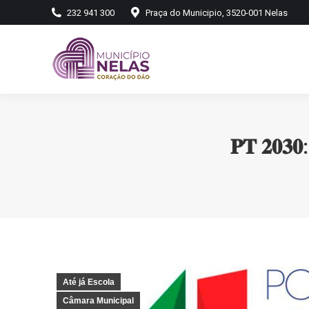
232 941 300
Praça do Municipio, 3520-001 Nelas
𝐏𝐓 𝟐𝟎𝟑𝟎: 
Até já Escola
Câmara Municipal