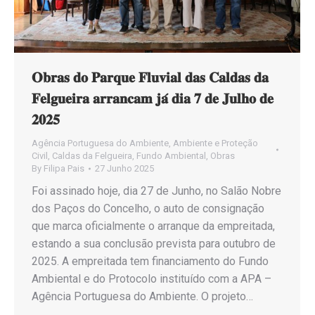
𝐎𝐛𝐫𝐚𝐬 𝐝𝐨 𝐏𝐚𝐫𝐪𝐮𝐞 𝐅𝐥𝐮𝐯𝐢𝐚𝐥 𝐝𝐚𝐬 𝐂𝐚𝐥𝐝𝐚𝐬 𝐝𝐚
𝐅𝐞𝐥𝐠𝐮𝐞𝐢𝐫𝐚 𝐚𝐫𝐫𝐚𝐧𝐜𝐚𝐦 𝐣𝐚́ 𝐝𝐢𝐚 𝟕 𝐝𝐞 𝐉𝐮𝐥𝐡𝐨 𝐝𝐞
𝟐𝟎𝟐𝟓
Agência Portuguesa do Ambiente
,
Ambiente e Proteção
Civil
,
Caldas da Felgueira
,
Fundo Ambiental
,
Obras
By
Filipa Pais
27 Junho 2025
Foi assinado hoje, dia 27 de Junho, no Salão Nobre
dos Paços do Concelho, o auto de consignação
que marca oficialmente o arranque da empreitada,
estando a sua conclusão prevista para outubro de
2025. A empreitada tem financiamento do Fundo
Ambiental e do Protocolo instituído com a APA –
Agência Portuguesa do Ambiente. O projeto…