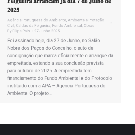
𝐅𝐞𝐥𝐠𝐮𝐞𝐢𝐫𝐚 𝐚𝐫𝐫𝐚𝐧𝐜𝐚𝐦 𝐣𝐚́ 𝐝𝐢𝐚 𝟕 𝐝𝐞 𝐉𝐮𝐥𝐡𝐨 𝐝𝐞
𝟐𝟎𝟐𝟓
Agência Portuguesa do Ambiente
,
Ambiente e Proteção
Civil
,
Caldas da Felgueira
,
Fundo Ambiental
,
Obras
By
Filipa Pais
27 Junho 2025
Foi assinado hoje, dia 27 de Junho, no Salão
Nobre dos Paços do Concelho, o auto de
consignação que marca oficialmente o arranque da
empreitada, estando a sua conclusão prevista
para outubro de 2025. A empreitada tem
financiamento do Fundo Ambiental e do Protocolo
instituído com a APA – Agência Portuguesa do
Ambiente. O projeto…