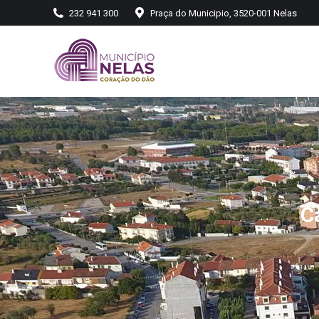
232 941 300
Praça do Municipio, 3520-001 Nelas
C