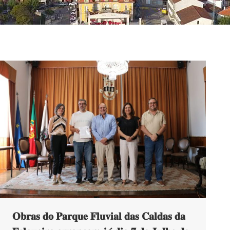
𝐎𝐛𝐫𝐚𝐬 𝐝𝐨 𝐏𝐚𝐫𝐪𝐮𝐞 𝐅𝐥𝐮𝐯𝐢𝐚𝐥 𝐝𝐚𝐬 𝐂𝐚𝐥𝐝𝐚𝐬 𝐝𝐚