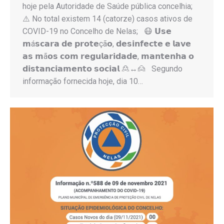
hoje pela Autoridade de Saúde pública concelhia;
⚠️ No total existem 14 (catorze) casos ativos de
COVID-19 no Concelho de Nelas; 😷 𝗨𝘀𝗲
𝗺á𝘀𝗰𝗮𝗿𝗮 𝗱𝗲 𝗽𝗿𝗼𝘁𝗲çã𝗼, 𝗱𝗲𝘀𝗶𝗻𝗳𝗲𝗰𝘁𝗲 𝗲 𝗹𝗮𝘃𝗲
𝗮𝘀 𝗺ã𝗼𝘀 𝗰𝗼𝗺 𝗿𝗲𝗴𝘂𝗹𝗮𝗿𝗶𝗱𝗮𝗱𝗲, 𝗺𝗮𝗻𝘁𝗲𝗻𝗵𝗮 𝗼
𝗱𝗶𝘀𝘁𝗮𝗻𝗰𝗶𝗮𝗺𝗲𝗻𝘁𝗼 𝘀𝗼𝗰𝗶𝗮𝗹 🙎↔️🙍 Segundo
informação fornecida hoje, dia 10…