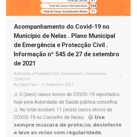
Acompanhamento do Covid-19 no
Município de Nelas . Plano Municipal
de Emergência e Protecção Civil .
Informação nº 545 de 27 de setembro
de 2021
Ambiente e Proteção Civil
,
Comunicado
,
Coronavirus
COVID19
By
Filipa Pais
27 Setembro 2021
⚠️ 0 (zero) casos novos de COVID-19 reportados
hoje pela Autoridade de Saúde pública concelhia;
⚠️ No total existem 11 (onze) casos ativos de
COVID-19 no Concelho de Nelas; 😷 𝗨𝘀𝗲
𝘀𝗲𝗺𝗽𝗿𝗲 𝗺á𝘀𝗰𝗮𝗿𝗮 𝗱𝗲 𝗽𝗿𝗼𝘁𝗲çã𝗼, 𝗱𝗲𝘀𝗶𝗻𝗳𝗲𝗰𝘁𝗲
𝗲 𝗹𝗮𝘃𝗲 𝗮𝘀 𝗺ã𝗼𝘀 𝗰𝗼𝗺 𝗿𝗲𝗴𝘂𝗹𝗮𝗿𝗶𝗱𝗮𝗱𝗲,