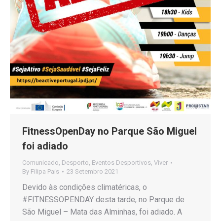
FitnessOpenDay no Parque São Miguel
foi adiado
Comunicado
,
Desporto
,
Eventos Desportivos
,
Viver
By
Filipa Pais
23 Setembro 2021
Devido às condições climatéricas, o
#FITNESSOPENDAY desta tarde, no Parque de
São Miguel – Mata das Alminhas, foi adiado. A