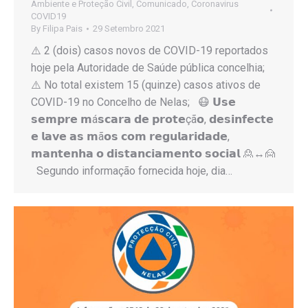
Ambiente e Proteção Civil
,
Comunicado
,
Coronavirus
COVID19
By
Filipa Pais
29 Setembro 2021
⚠️ 2 (dois) casos novos de COVID-19 reportados
hoje pela Autoridade de Saúde pública concelhia;
⚠️ No total existem 15 (quinze) casos ativos de
COVID-19 no Concelho de Nelas; 😷 𝗨𝘀𝗲
𝘀𝗲𝗺𝗽𝗿𝗲 𝗺á𝘀𝗰𝗮𝗿𝗮 𝗱𝗲 𝗽𝗿𝗼𝘁𝗲çã𝗼, 𝗱𝗲𝘀𝗶𝗻𝗳𝗲𝗰𝘁𝗲
𝗲 𝗹𝗮𝘃𝗲 𝗮𝘀 𝗺ã𝗼𝘀 𝗰𝗼𝗺 𝗿𝗲𝗴𝘂𝗹𝗮𝗿𝗶𝗱𝗮𝗱𝗲,
𝗺𝗮𝗻𝘁𝗲𝗻𝗵𝗮 𝗼 𝗱𝗶𝘀𝘁𝗮𝗻𝗰𝗶𝗮𝗺𝗲𝗻𝘁𝗼 𝘀𝗼𝗰𝗶𝗮𝗹 🙎↔️🙍
Segundo informação fornecida hoje, dia…