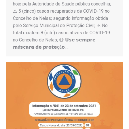
hoje pela Autoridade de Saúde pública concelhia;
⚠️ 5 (cinco) casos recuperados de COVID-19 no
Concelho de Nelas; segundo informação obtida
pelo Serviço Municipal de Proteção Civil; ⚠️ No
total existem 8 (oito) casos ativos de COVID-19
no Concelho de Nelas; 😷 𝗨𝘀𝗲 𝘀𝗲𝗺𝗽𝗿𝗲
𝗺á𝘀𝗰𝗮𝗿𝗮 𝗱𝗲 𝗽𝗿𝗼𝘁𝗲çã𝗼,…