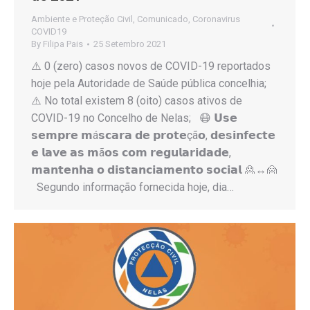
Ambiente e Proteção Civil
,
Comunicado
,
Coronavirus
COVID19
By
Filipa Pais
25 Setembro 2021
⚠️ 0 (zero) casos novos de COVID-19 reportados
hoje pela Autoridade de Saúde pública concelhia;
⚠️ No total existem 8 (oito) casos ativos de
COVID-19 no Concelho de Nelas; 😷 𝗨𝘀𝗲
𝘀𝗲𝗺𝗽𝗿𝗲 𝗺á𝘀𝗰𝗮𝗿𝗮 𝗱𝗲 𝗽𝗿𝗼𝘁𝗲çã𝗼, 𝗱𝗲𝘀𝗶𝗻𝗳𝗲𝗰𝘁𝗲
𝗲 𝗹𝗮𝘃𝗲 𝗮𝘀 𝗺ã𝗼𝘀 𝗰𝗼𝗺 𝗿𝗲𝗴𝘂𝗹𝗮𝗿𝗶𝗱𝗮𝗱𝗲,
𝗺𝗮𝗻𝘁𝗲𝗻𝗵𝗮 𝗼 𝗱𝗶𝘀𝘁𝗮𝗻𝗰𝗶𝗮𝗺𝗲𝗻𝘁𝗼 𝘀𝗼𝗰𝗶𝗮𝗹 🙎↔️🙍
Segundo informação fornecida hoje, dia…