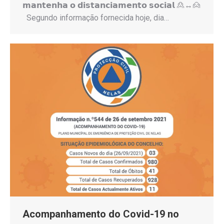
𝗺𝗮𝗻𝘁𝗲𝗻𝗵𝗮 𝗼 𝗱𝗶𝘀𝘁𝗮𝗻𝗰𝗶𝗮𝗺𝗲𝗻𝘁𝗼 𝘀𝗼𝗰𝗶𝗮𝗹 🙎↔️🙍
Segundo informação fornecida hoje, dia…
Acompanhamento do Covid-19 no