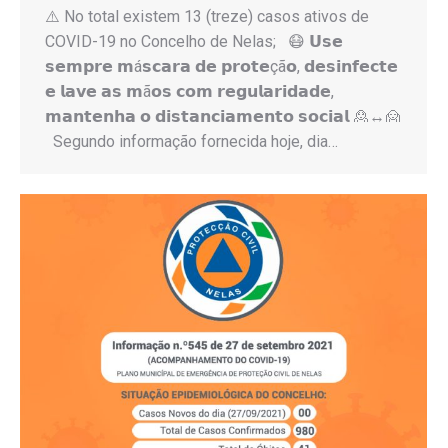
⚠️ No total existem 13 (treze) casos ativos de
COVID-19 no Concelho de Nelas; 😷 𝗨𝘀𝗲
𝘀𝗲𝗺𝗽𝗿𝗲 𝗺á𝘀𝗰𝗮𝗿𝗮 𝗱𝗲 𝗽𝗿𝗼𝘁𝗲çã𝗼, 𝗱𝗲𝘀𝗶𝗻𝗳𝗲𝗰𝘁𝗲
𝗲 𝗹𝗮𝘃𝗲 𝗮𝘀 𝗺ã𝗼𝘀 𝗰𝗼𝗺 𝗿𝗲𝗴𝘂𝗹𝗮𝗿𝗶𝗱𝗮𝗱𝗲,
𝗺𝗮𝗻𝘁𝗲𝗻𝗵𝗮 𝗼 𝗱𝗶𝘀𝘁𝗮𝗻𝗰𝗶𝗮𝗺𝗲𝗻𝘁𝗼 𝘀𝗼𝗰𝗶𝗮𝗹 🙎↔️🙍
Segundo informação fornecida hoje, dia…