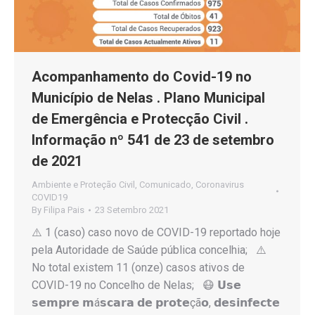
Acompanhamento do Covid-19 no
Município de Nelas . Plano Municipal
de Emergência e Protecção Civil .
Informação nº 541 de 23 de setembro
de 2021
Ambiente e Proteção Civil
,
Comunicado
,
Coronavirus
COVID19
By
Filipa Pais
23 Setembro 2021
⚠️ 1 (caso) caso novo de COVID-19 reportado hoje
pela Autoridade de Saúde pública concelhia; ⚠️
No total existem 11 (onze) casos ativos de
COVID-19 no Concelho de Nelas; 😷 𝗨𝘀𝗲
𝘀𝗲𝗺𝗽𝗿𝗲 𝗺á𝘀𝗰𝗮𝗿𝗮 𝗱𝗲 𝗽𝗿𝗼𝘁𝗲çã𝗼, 𝗱𝗲𝘀𝗶𝗻𝗳𝗲𝗰𝘁𝗲