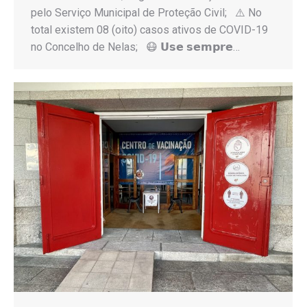
pelo Serviço Municipal de Proteção Civil; ⚠️ No
total existem 08 (oito) casos ativos de COVID-19
no Concelho de Nelas; 😷 𝗨𝘀𝗲 𝘀𝗲𝗺𝗽𝗿𝗲…