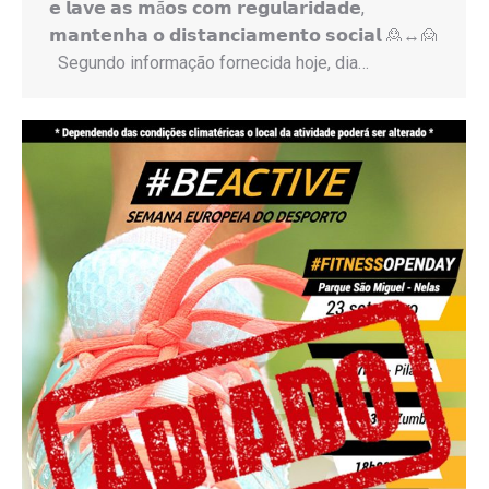
𝗲 𝗹𝗮𝘃𝗲 𝗮𝘀 𝗺ã𝗼𝘀 𝗰𝗼𝗺 𝗿𝗲𝗴𝘂𝗹𝗮𝗿𝗶𝗱𝗮𝗱𝗲,
𝗺𝗮𝗻𝘁𝗲𝗻𝗵𝗮 𝗼 𝗱𝗶𝘀𝘁𝗮𝗻𝗰𝗶𝗮𝗺𝗲𝗻𝘁𝗼 𝘀𝗼𝗰𝗶𝗮𝗹 🙎↔️🙍
Segundo informação fornecida hoje, dia…