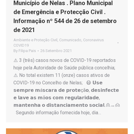
Município de Nelas . Plano Municipal
de Emergência e Protecção Civil .
Informação nº 544 de 26 de setembro
de 2021
Ambiente e Proteção Civil
,
Comunicado
,
Coronavirus
COVID19
By
Filipa Pais
26 Setembro 2021
⚠️ 3 (três) casos novos de COVID-19 reportados
hoje pela Autoridade de Saúde pública concelhia;
⚠️ No total existem 11 (onze) casos ativos de
COVID-19 no Concelho de Nelas; 😷 𝗨𝘀𝗲
𝘀𝗲𝗺𝗽𝗿𝗲 𝗺á𝘀𝗰𝗮𝗿𝗮 𝗱𝗲 𝗽𝗿𝗼𝘁𝗲çã𝗼, 𝗱𝗲𝘀𝗶𝗻𝗳𝗲𝗰𝘁𝗲
𝗲 𝗹𝗮𝘃𝗲 𝗮𝘀 𝗺ã𝗼𝘀 𝗰𝗼𝗺 𝗿𝗲𝗴𝘂𝗹𝗮𝗿𝗶𝗱𝗮𝗱𝗲,
𝗺𝗮𝗻𝘁𝗲𝗻𝗵𝗮 𝗼 𝗱𝗶𝘀𝘁𝗮𝗻𝗰𝗶𝗮𝗺𝗲𝗻𝘁𝗼 𝘀𝗼𝗰𝗶𝗮𝗹 🙎↔️🙍
Segundo informação fornecida hoje, dia…