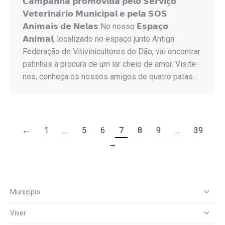
𝗖𝗮𝗺𝗽𝗮𝗻𝗵𝗮 𝗽𝗿𝗼𝗺𝗼𝘃𝗶𝗱𝗮 𝗽𝗲𝗹𝗼 𝗦𝗲𝗿𝘃𝗶𝗰̧𝗼
𝗩𝗲𝘁𝗲𝗿𝗶𝗻𝗮́𝗿𝗶𝗼 𝗠𝘂𝗻𝗶𝗰𝗶𝗽𝗮𝗹 𝗲 𝗽𝗲𝗹𝗮 𝗦𝗢𝗦
𝗔𝗻𝗶𝗺𝗮𝗶𝘀 𝗱𝗲 𝗡𝗲𝗹𝗮𝘀 No nosso 𝗘𝘀𝗽𝗮𝗰̧𝗼
𝗔𝗻𝗶𝗺𝗮𝗹, localizado no espaço junto Antiga
Federação de Vitivinicultores do Dão, vai encontrar
patinhas à procura de um lar cheio de amor. Visite-
nos, conheça os nossos amigos de quatro patas…
←
1
…
5
6
7
8
9
…
39
→
Município
Viver