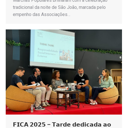
Marchas Populares brilharam com a celebração
tradicional da noite de São João, marcada pelo
empenho das Associações…
𝗙𝗜𝗖𝗔 𝟮𝟬𝟮𝟱 – 𝗧𝗮𝗿𝗱𝗲 𝗱𝗲𝗱𝗶𝗰𝗮𝗱𝗮 𝗮𝗼