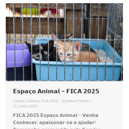
𝗘𝘀𝗽𝗮𝗰̧𝗼 𝗔𝗻𝗶𝗺𝗮𝗹 – 𝗙𝗜𝗖𝗔 𝟮𝟬𝟮𝟱
Cultura
,
Eventos
,
FICA 2025
By
Maria Polónio
22 Junho 2025
𝗙𝗜𝗖𝗔 𝟮𝟬𝟮𝟱 𝗘𝘀𝗽𝗮𝗰̧𝗼 𝗔𝗻𝗶𝗺𝗮𝗹 – 𝗩𝗲𝗻𝗵𝗮
𝗖𝗼𝗻𝗵𝗲𝗰𝗲𝗿, 𝗮𝗽𝗮𝗶𝘅𝗼𝗻𝗮𝗿-𝘀𝗲 𝗲 𝗮𝗷𝘂𝗱𝗮𝗿!