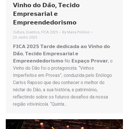
𝗩𝗶𝗻𝗵𝗼 𝗱𝗼 𝗗𝗮̃𝗼, 𝗧𝗲𝗰𝗶𝗱𝗼
𝗘𝗺𝗽𝗿𝗲𝘀𝗮𝗿𝗶𝗮𝗹 𝗲
𝗘𝗺𝗽𝗿𝗲𝗲𝗻𝗱𝗲𝗱𝗼𝗿𝗶𝘀𝗺𝗼
Cultura
,
Eventos
,
FICA 2025
By
Maria Polónio
23 Junho 2025
𝗙𝗜𝗖𝗔 𝟮𝟬𝟮𝟱 𝗧𝗮𝗿𝗱𝗲 𝗱𝗲𝗱𝗶𝗰𝗮𝗱𝗮 𝗮𝗼 𝗩𝗶𝗻𝗵𝗼 𝗱𝗼
𝗗𝗮̃𝗼, 𝗧𝗲𝗰𝗶𝗱𝗼 𝗘𝗺𝗽𝗿𝗲𝘀𝗮𝗿𝗶𝗮𝗹 𝗲
𝗘𝗺𝗽𝗿𝗲𝗲𝗻𝗱𝗲𝗱𝗼𝗿𝗶𝘀𝗺𝗼 No 𝗘𝘀𝗽𝗮𝗰̧𝗼 𝗣𝗿𝗼𝘃𝗮𝗿, o
Vinho do Dão foi o protagonista. “Vinhos
Imperfeitos em Provas”, conduzida pelo Enólogo
Carlos Raposo que deu conhecer o melhor do
néctar do Dão, a sua história, e património,
reflectindo sobre os futuros desafios da nossa
região vitivinícola. “Quinta…