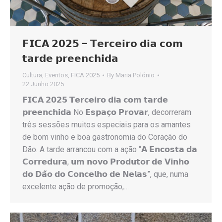
𝗙𝗜𝗖𝗔 𝟮𝟬𝟮𝟱 – 𝗧𝗲𝗿𝗰𝗲𝗶𝗿𝗼 𝗱𝗶𝗮 𝗰𝗼𝗺
𝘁𝗮𝗿𝗱𝗲 𝗽𝗿𝗲𝗲𝗻𝗰𝗵𝗶𝗱𝗮
Cultura
,
Eventos
,
FICA 2025
By
Maria Polónio
22 Junho 2025
𝗙𝗜𝗖𝗔 𝟮𝟬𝟮𝟱 𝗧𝗲𝗿𝗰𝗲𝗶𝗿𝗼 𝗱𝗶𝗮 𝗰𝗼𝗺 𝘁𝗮𝗿𝗱𝗲
𝗽𝗿𝗲𝗲𝗻𝗰𝗵𝗶𝗱𝗮 No 𝗘𝘀𝗽𝗮𝗰̧𝗼 𝗣𝗿𝗼𝘃𝗮𝗿, decorreram
três sessões muitos especiais para os amantes
de bom vinho e boa gastronomia do Coração do
Dão. A tarde arrancou com a ação “𝗔 𝗘𝗻𝗰𝗼𝘀𝘁𝗮 𝗱𝗮
𝗖𝗼𝗿𝗿𝗲𝗱𝘂𝗿𝗮, 𝘂𝗺 𝗻𝗼𝘃𝗼 𝗣𝗿𝗼𝗱𝘂𝘁𝗼𝗿 𝗱𝗲 𝗩𝗶𝗻𝗵𝗼
𝗱𝗼 𝗗𝗮̃𝗼 𝗱𝗼 𝗖𝗼𝗻𝗰𝗲𝗹𝗵𝗼 𝗱𝗲 𝗡𝗲𝗹𝗮𝘀”, que, numa
excelente ação de promoção,…