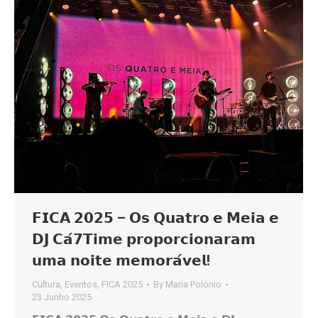
𝗙𝗜𝗖𝗔 𝟮𝟬𝟮𝟱 – 𝗢𝘀 𝗤𝘂𝗮𝘁𝗿𝗼 𝗲 𝗠𝗲𝗶𝗮 𝗲
𝗗𝗝 𝗖𝗮́𝟳𝗧𝗶𝗺𝗲 𝗽𝗿𝗼𝗽𝗼𝗿𝗰𝗶𝗼𝗻𝗮𝗿𝗮𝗺
𝘂𝗺𝗮 𝗻𝗼𝗶𝘁𝗲 𝗺𝗲𝗺𝗼𝗿𝗮́𝘃𝗲𝗹!
Cultura
,
Eventos
,
FICA 2025
By
Maria Polónio
23 Junho 2025