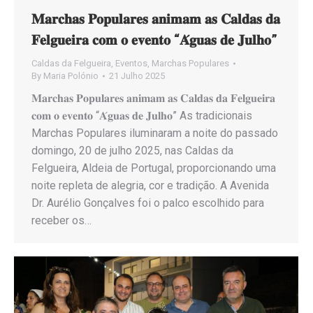
𝐌𝐚𝐫𝐜𝐡𝐚𝐬 𝐏𝐨𝐩𝐮𝐥𝐚𝐫𝐞𝐬 𝐚𝐧𝐢𝐦𝐚𝐦 𝐚𝐬 𝐂𝐚𝐥𝐝𝐚𝐬 𝐝𝐚
𝐅𝐞𝐥𝐠𝐮𝐞𝐢𝐫𝐚 𝐜𝐨𝐦 𝐨 𝐞𝐯𝐞𝐧𝐭𝐨 “𝐀́𝐠𝐮𝐚𝐬 𝐝𝐞 𝐉𝐮𝐥𝐡𝐨”
Caldas da Felgueira
,
Eventos
,
Marchas Populares
By
Maria Polónio
21 Julho 2025
𝐌𝐚𝐫𝐜𝐡𝐚𝐬 𝐏𝐨𝐩𝐮𝐥𝐚𝐫𝐞𝐬 𝐚𝐧𝐢𝐦𝐚𝐦 𝐚𝐬 𝐂𝐚𝐥𝐝𝐚𝐬 𝐝𝐚 𝐅𝐞𝐥𝐠𝐮𝐞𝐢𝐫𝐚
𝐜𝐨𝐦 𝐨 𝐞𝐯𝐞𝐧𝐭𝐨 “𝐀́𝐠𝐮𝐚𝐬 𝐝𝐞 𝐉𝐮𝐥𝐡𝐨” As tradicionais
Marchas Populares iluminaram a noite do passado
domingo, 20 de julho 2025, nas Caldas da
Felgueira, Aldeia de Portugal, proporcionando uma
noite repleta de alegria, cor e tradição. A Avenida
Dr. Aurélio Gonçalves foi o palco escolhido para
receber os…