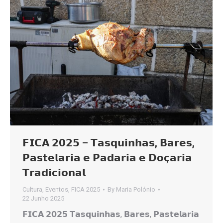
𝗙𝗜𝗖𝗔 𝟮𝟬𝟮𝟱 – 𝗧𝗮𝘀𝗾𝘂𝗶𝗻𝗵𝗮𝘀, 𝗕𝗮𝗿𝗲𝘀,
𝗣𝗮𝘀𝘁𝗲𝗹𝗮𝗿𝗶𝗮 𝗲 𝗣𝗮𝗱𝗮𝗿𝗶𝗮 𝗲 𝗗𝗼𝗰̧𝗮𝗿𝗶𝗮
𝗧𝗿𝗮𝗱𝗶𝗰𝗶𝗼𝗻𝗮𝗹
Cultura
,
Eventos
,
FICA 2025
By
Maria Polónio
22 Junho 2025
𝗙𝗜𝗖𝗔 𝟮𝟬𝟮𝟱 𝗧𝗮𝘀𝗾𝘂𝗶𝗻𝗵𝗮𝘀, 𝗕𝗮𝗿𝗲𝘀, 𝗣𝗮𝘀𝘁𝗲𝗹𝗮𝗿𝗶𝗮