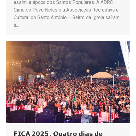
assim, a época dos Santos Populares. A ADRC
Cimo do Povo Nelas e a Associação Recreativa e
Cultural do Santo António – Bairro da Igreja saíram
à…
𝗙𝗜𝗖𝗔 𝟮𝟬𝟮𝟱 . 𝗤𝘂𝗮𝘁𝗿𝗼 𝗱𝗶𝗮𝘀 𝗱𝗲