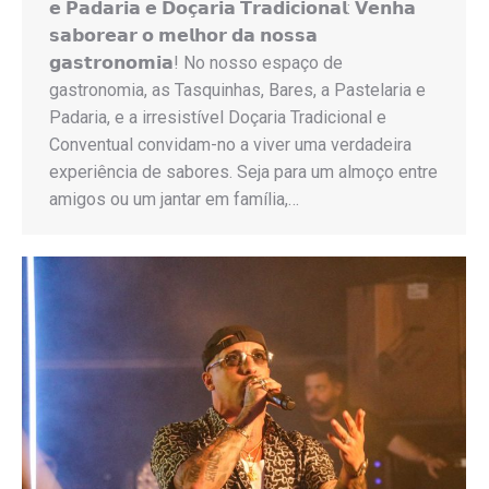
𝗲 𝗣𝗮𝗱𝗮𝗿𝗶𝗮 𝗲 𝗗𝗼𝗰̧𝗮𝗿𝗶𝗮 𝗧𝗿𝗮𝗱𝗶𝗰𝗶𝗼𝗻𝗮𝗹: 𝗩𝗲𝗻𝗵𝗮
𝘀𝗮𝗯𝗼𝗿𝗲𝗮𝗿 𝗼 𝗺𝗲𝗹𝗵𝗼𝗿 𝗱𝗮 𝗻𝗼𝘀𝘀𝗮
𝗴𝗮𝘀𝘁𝗿𝗼𝗻𝗼𝗺𝗶𝗮! No nosso espaço de
gastronomia, as Tasquinhas, Bares, a Pastelaria e
Padaria, e a irresistível Doçaria Tradicional e
Conventual convidam-no a viver uma verdadeira
experiência de sabores. Seja para um almoço entre
amigos ou um jantar em família,…