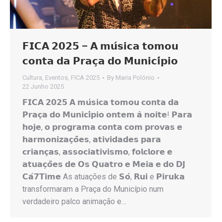
𝗙𝗜𝗖𝗔 𝟮𝟬𝟮𝟱 – 𝗔 𝗺𝘂́𝘀𝗶𝗰𝗮 𝘁𝗼𝗺𝗼𝘂
𝗰𝗼𝗻𝘁𝗮 𝗱𝗮 𝗣𝗿𝗮𝗰̧𝗮 𝗱𝗼 𝗠𝘂𝗻𝗶𝗰𝗶́𝗽𝗶𝗼
Cultura
,
Eventos
,
FICA 2025
By
Maria Polónio
22 Junho 2025
𝗙𝗜𝗖𝗔 𝟮𝟬𝟮𝟱 𝗔 𝗺𝘂́𝘀𝗶𝗰𝗮 𝘁𝗼𝗺𝗼𝘂 𝗰𝗼𝗻𝘁𝗮 𝗱𝗮
𝗣𝗿𝗮𝗰̧𝗮 𝗱𝗼 𝗠𝘂𝗻𝗶𝗰𝗶́𝗽𝗶𝗼 𝗼𝗻𝘁𝗲𝗺 𝗮̀ 𝗻𝗼𝗶𝘁𝗲! 𝗣𝗮𝗿𝗮
𝗵𝗼𝗷𝗲, 𝗼 𝗽𝗿𝗼𝗴𝗿𝗮𝗺𝗮 𝗰𝗼𝗻𝘁𝗮 𝗰𝗼𝗺 𝗽𝗿𝗼𝘃𝗮𝘀 𝗲
𝗵𝗮𝗿𝗺𝗼𝗻𝗶𝘇𝗮𝗰̧𝗼̃𝗲𝘀, 𝗮𝘁𝗶𝘃𝗶𝗱𝗮𝗱𝗲𝘀 𝗽𝗮𝗿𝗮
𝗰𝗿𝗶𝗮𝗻𝗰̧𝗮𝘀, 𝗮𝘀𝘀𝗼𝗰𝗶𝗮𝘁𝗶𝘃𝗶𝘀𝗺𝗼, 𝗳𝗼𝗹𝗰𝗹𝗼𝗿𝗲 𝗲
𝗮𝘁𝘂𝗮𝗰̧𝗼̃𝗲𝘀 𝗱𝗲 𝗢𝘀 𝗤𝘂𝗮𝘁𝗿𝗼 𝗲 𝗠𝗲𝗶𝗮 𝗲 𝗱𝗼 𝗗𝗝
𝗖𝗮́𝟳𝗧𝗶𝗺𝗲 As atuações de 𝗦𝗼́, 𝗥𝘂𝗶 e 𝗣𝗶𝗿𝘂𝗸𝗮
transformaram a Praça do Município num
verdadeiro palco animação e…