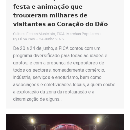
𝗳𝗲𝘀𝘁𝗮 𝗲 𝗮𝗻𝗶𝗺𝗮𝗰̧𝗮̃𝗼 𝗾𝘂𝗲
𝘁𝗿𝗼𝘂𝘅𝗲𝗿𝗮𝗺 𝗺𝗶𝗹𝗵𝗮𝗿𝗲𝘀 𝗱𝗲
𝘃𝗶𝘀𝗶𝘁𝗮𝗻𝘁𝗲𝘀 𝗮𝗼 𝗖𝗼𝗿𝗮𝗰̧𝗮̃𝗼 𝗱𝗼 𝗗𝗮̃𝗼
Cultura
,
Festas Municipio
,
FICA
,
Marchas Populares
By
Filipa Pais
24 Junho 2025
De 20 a 24 de junho, a FICA contou com um
programa diversificado para todas as idades e
gostos, e com a presença de expositores de
todos os sectores, nomeadamente comércio,
indústria, serviços e enoturismo, bem como
associações e coletividades locais, a quem coube
a exploração da zona da restauração e a
dinamização de alguns…