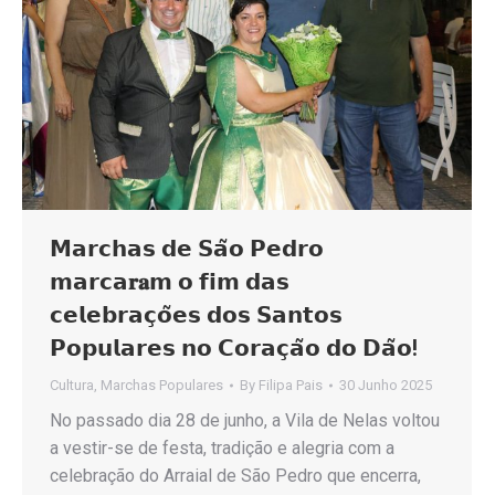
𝗠𝗮𝗿𝗰𝗵𝗮𝘀 𝗱𝗲 𝗦𝗮̃𝗼 𝗣𝗲𝗱𝗿𝗼
𝗺𝗮𝗿𝗰𝗮𝐫𝐚𝗺 𝗼 𝗳𝗶𝗺 𝗱𝗮𝘀
𝗰𝗲𝗹𝗲𝗯𝗿𝗮𝗰̧𝗼̃𝗲𝘀 𝗱𝗼𝘀 𝗦𝗮𝗻𝘁𝗼𝘀
𝗣𝗼𝗽𝘂𝗹𝗮𝗿𝗲𝘀 𝗻𝗼 𝗖𝗼𝗿𝗮𝗰̧𝗮̃𝗼 𝗱𝗼 𝗗𝗮̃𝗼!
Cultura
,
Marchas Populares
By
Filipa Pais
30 Junho 2025
No passado dia 28 de junho, a Vila de Nelas voltou
a vestir-se de festa, tradição e alegria com a
celebração do Arraial de São Pedro que encerra,