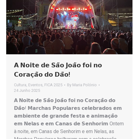
𝗔 𝗡𝗼𝗶𝘁𝗲 𝗱𝗲 𝗦𝗮̃𝗼 𝗝𝗼𝗮̃𝗼 𝗳𝗼𝗶 𝗻𝗼
𝗖𝗼𝗿𝗮𝗰̧𝗮̃𝗼 𝗱𝗼 𝗗𝗮̃𝗼!
Cultura
,
Eventos
,
FICA 2025
By
Maria Polónio
24 Junho 2025
𝗔 𝗡𝗼𝗶𝘁𝗲 𝗱𝗲 𝗦𝗮̃𝗼 𝗝𝗼𝗮̃𝗼 𝗳𝗼𝗶 𝗻𝗼 𝗖𝗼𝗿𝗮𝗰̧𝗮̃𝗼 𝗱𝗼
𝗗𝗮̃𝗼! 𝗠𝗮𝗿𝗰𝗵𝗮𝘀 𝗣𝗼𝗽𝘂𝗹𝗮𝗿𝗲𝘀 𝗰𝗲𝗹𝗲𝗯𝗿𝗮𝗱𝗼𝘀 𝗲𝗺
𝗮𝗺𝗯𝗶𝗲𝗻𝘁𝗲 𝗱𝗲 𝗴𝗿𝗮𝗻𝗱𝗲 𝗳𝗲𝘀𝘁𝗮 𝗲 𝗮𝗻𝗶𝗺𝗮𝗰̧𝗮̃𝗼
𝗲𝗺 𝗡𝗲𝗹𝗮𝘀 𝗲 𝗲𝗺 𝗖𝗮𝗻𝗮𝘀 𝗱𝗲 𝗦𝗲𝗻𝗵𝗼𝗿𝗶𝗺 Ontem
à noite, em Canas de Senhorim e em Nelas, as