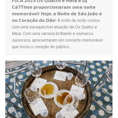
𝗙𝗜𝗖𝗔 𝟮𝟬𝟮𝟱 𝗢𝘀 𝗤𝘂𝗮𝘁𝗿𝗼 𝗲 𝗠𝗲𝗶𝗮 𝗲 𝗗𝗝
𝗖𝗮́𝟳𝗧𝗶𝗺𝗲 𝗽𝗿𝗼𝗽𝗼𝗿𝗰𝗶𝗼𝗻𝗮𝗿𝗮𝗺 𝘂𝗺𝗮 𝗻𝗼𝗶𝘁𝗲
𝗺𝗲𝗺𝗼𝗿𝗮́𝘃𝗲𝗹! 𝗛𝗼𝗷𝗲, 𝗮 𝗡𝗼𝗶𝘁𝗲 𝗱𝗲 𝗦𝗮̃𝗼 𝗝𝗼𝗮̃𝗼 𝗲́
𝗻𝗼 𝗖𝗼𝗿𝗮𝗰̧𝗮̃𝗼 𝗱𝗼 𝗗𝗮̃𝗼! A noite de noite contou
com uma inesquecível atuação de Os Quatro e
Meia. Com uma carreira brilhante e inúmeros
sucessos, apresentaram um concerto memorável
que tocou o coração do público…