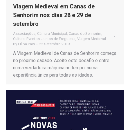
Viagem Medieval em Canas de
Senhorim nos dias 28 e 29 de
setembro
Associações
,
Câmara Municipal
,
Canas de Senhorim
,
Cultura
,
Eventos
,
Juntas de Freguesia
,
Viagem Medieval
By
Filipa Pais
22 Setembro 2019
A Viagem Medieval de Canas de Senhorim começa
no próximo sábado. Aceite este desafio e entre
numa verdadeira máquina no tempo, numa
experiência única para todas as idades.