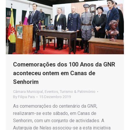
Comemorações dos 100 Anos da GNR
aconteceu ontem em Canas de
Senhorim
Câmara Municipal
,
Eventos
,
Turismo & Património
By
Filipa Pais
15 Dezembro 2019
As comemorações do centenário da GNR,
realizaram-se este sábado, em Canas de
Senhorim, com um conjunto de actividades. A
Autarquia de Nelas associou-se a esta iniciativa