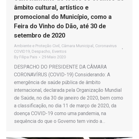
âmbito cultural, artístico e
promocional do Município, como a
Feira do Vinho do Dão, até 30 de
setembro de 2020
Ambiente e Proteção Civil
,
Câmara Municipal
,
Coronavirus
COVID19
,
Despacho
,
Eventos
By
Filipa Pais
29 Maio 2020
DESPACHO DO PRESIDENTE DA CÂMARA
CORONAVÍRUS (COVID-19) Considerando: A
emergência de saúde pública de âmbito
internacional, declarada pela Organização Mundial
de Saúde, no dia 30 de janeiro de 2020, bem como
a classificação, no dia 11 de março de 2020, da
doença COVID-19 como uma pandemia, na
sequência do que o Governo tem vindo a…