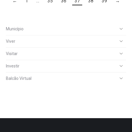
←
1
…
35
36
37
38
39
→
Município
Viver
Visitar
Investir
Balcão Virtual