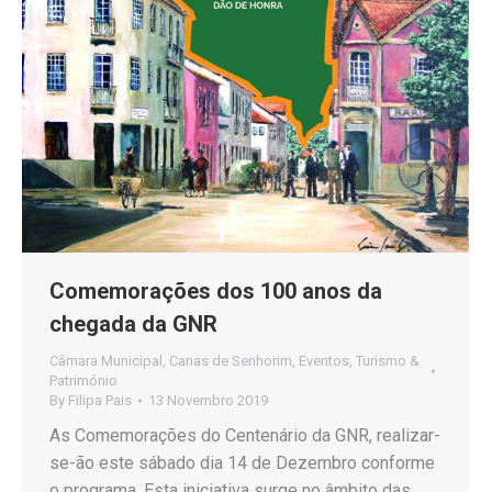
Comemorações dos 100 anos da
chegada da GNR
Câmara Municipal
,
Canas de Senhorim
,
Eventos
,
Turismo &
Património
By
Filipa Pais
13 Novembro 2019
As Comemorações do Centenário da GNR, realizar-
se-ão este sábado dia 14 de Dezembro conforme
o programa. Esta iniciativa surge no âmbito das