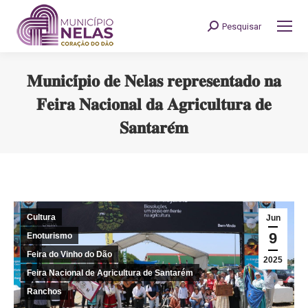
Pesquisar
Search:
𝐌𝐮𝐧𝐢𝐜𝐢́𝐩𝐢𝐨 𝐝𝐞 𝐍𝐞𝐥𝐚𝐬 𝐫𝐞𝐩𝐫𝐞𝐬𝐞𝐧𝐭𝐚𝐝𝐨 𝐧𝐚
𝐅𝐞𝐢𝐫𝐚 𝐍𝐚𝐜𝐢𝐨𝐧𝐚𝐥 𝐝𝐚 𝐀𝐠𝐫𝐢𝐜𝐮𝐥𝐭𝐮𝐫𝐚 𝐝𝐞
𝐒𝐚𝐧𝐭𝐚𝐫𝐞́𝐦
You are here:
Cultura
Jun
9
Enoturismo
Feira do Vinho do Dão
2025
Feira Nacional de Agricultura de Santarém
Ranchos