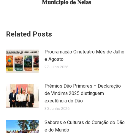
𝐌𝐮𝐧𝐢𝐜𝐢́𝐩𝐢𝐨 𝐝𝐞 𝐍𝐞𝐥𝐚𝐬
post:
Related Posts
Programação Cineteatro Mês de Julho
e Agosto
27 Julho 2026
Prémios Dão Primores – Declaração
de Vindima 2025 distinguem
excelência do Dão
30 Junho 2026
Sabores e Culturas do Coração do Dão
e do Mundo