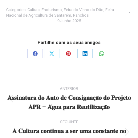
Categories:
Cultura
,
Enoturismo
,
Feira do Vinho do Dão
,
Feira
Nacional de Agricultura de Santarém
,
Ranchos
9 Junho 2025
Partilhe com os seus amigos
Share
Share
Share
Share
Share
on
on
on
on
on
Facebook
X
Pinterest
LinkedIn
WhatsApp
Post
ANTERIOR
navigation
𝐀𝐬𝐬𝐢𝐧𝐚𝐭𝐮𝐫𝐚 𝐝𝐨 𝐀𝐮𝐭𝐨 𝐝𝐞 𝐂𝐨𝐧𝐬𝐢𝐠𝐧𝐚𝐜̧𝐚̃𝐨 𝐝𝐨 𝐏𝐫𝐨𝐣𝐞𝐭𝐨
Previous
𝐀𝐏𝐑 – 𝐀́𝐠𝐮𝐚 𝐩𝐚𝐫𝐚 𝐑𝐞𝐮𝐭𝐢𝐥𝐢𝐳𝐚𝐜̧𝐚̃𝐨
post:
SEGUINTE
𝐀 𝐂𝐮𝐥𝐭𝐮𝐫𝐚 𝐜𝐨𝐧𝐭𝐢𝐧𝐮𝐚 𝐚 𝐬𝐞𝐫 𝐮𝐦𝐚 𝐜𝐨𝐧𝐬𝐭𝐚𝐧𝐭𝐞 𝐧𝐨
Next