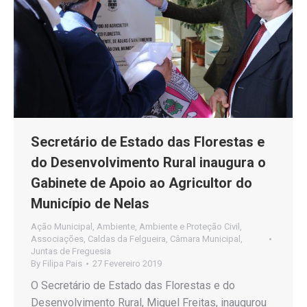
Secretário de Estado das Florestas e
do Desenvolvimento Rural inaugura o
Gabinete de Apoio ao Agricultor do
Município de Nelas
Ação Municipal
,
Ambiente
,
Ambiente e Proteção Civil
,
Associações
,
Caldas da Felgueira
,
Câmara Municipal
,
Juntas de Freguesia
By
Filipa Pais
27 Fevereiro 2019
O Secretário de Estado das Florestas e do
Desenvolvimento Rural, Miguel Freitas, inaugurou