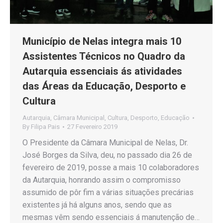
Município de Nelas integra mais 10
Assistentes Técnicos no Quadro da
Autarquia essenciais ás atividades
das Áreas da Educação, Desporto e
Cultura
Autarquia
,
Câmara Municipal
,
Cultura
,
Desporto
,
Educação
By
Filipa Pais
27 Fevereiro 2019
O Presidente da Câmara Municipal de Nelas, Dr.
José Borges da Silva, deu, no passado dia 26 de
fevereiro de 2019, posse a mais 10 colaboradores
da Autarquia, honrando assim o compromisso
assumido de pôr fim a várias situações precárias
existentes já há alguns anos, sendo que as
mesmas vêm sendo essenciais á manutenção de…