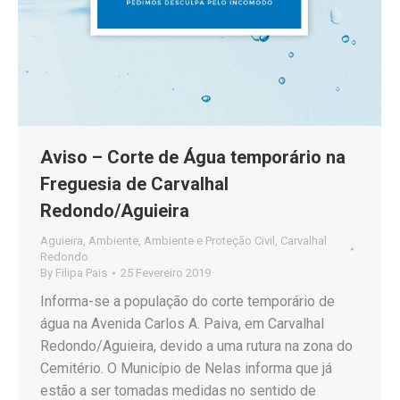
Aviso – Corte de Água temporário na
Freguesia de Carvalhal
Redondo/Aguieira
Aguieira
,
Ambiente
,
Ambiente e Proteção Civil
,
Carvalhal
Redondo
By
Filipa Pais
25 Fevereiro 2019
Informa-se a população do corte temporário de
água na Avenida Carlos A. Paiva, em Carvalhal
Redondo/Aguieira, devido a uma rutura na zona do
Cemitério. O Município de Nelas informa que já
estão a ser tomadas medidas no sentido de