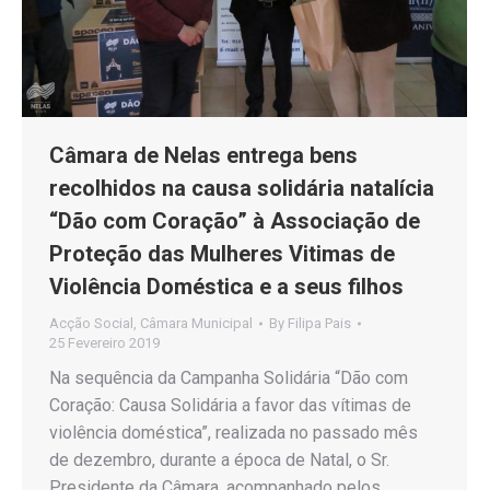
Câmara de Nelas entrega bens
recolhidos na causa solidária natalícia
“Dão com Coração” à Associação de
Proteção das Mulheres Vitimas de
Violência Doméstica e a seus filhos
Acção Social
,
Câmara Municipal
By
Filipa Pais
25 Fevereiro 2019
Na sequência da Campanha Solidária “Dão com
Coração: Causa Solidária a favor das vítimas de
violência doméstica”, realizada no passado mês
de dezembro, durante a época de Natal, o Sr.
Presidente da Câmara, acompanhado pelos