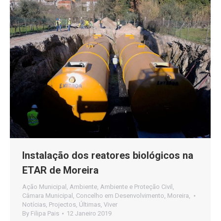
Instalação dos reatores biológicos na
ETAR de Moreira
Ação Municipal
,
Ambiente
,
Ambiente e Proteção Civil
,
Câmara Municipal
,
Concelho em Desenvolvimento
,
Moreira
,
Notícias
,
Projectos
,
Últimas
,
Viver
By
Filipa Pais
12 Janeiro 2019