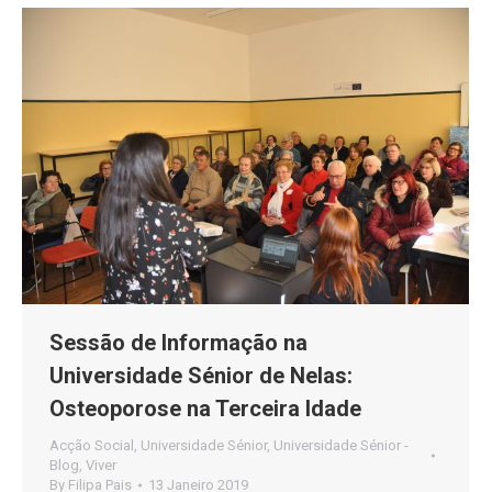
Sessão de Informação na
Universidade Sénior de Nelas:
Osteoporose na Terceira Idade
Acção Social
,
Universidade Sénior
,
Universidade Sénior -
Blog
,
Viver
By
Filipa Pais
13 Janeiro 2019