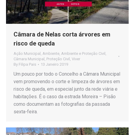
Câmara de Nelas corta árvores em
risco de queda
Ação Municipal
,
Ambiente
,
Ambiente e Proteção Civil
,
Câmara Municipal
,
Proteção Civil
,
Viver
By
Filipa Pais
13 Janeiro 2019
Um pouco por todo o Concelho a Câmara Municipal
vem promovendo o corte e limpeza de árvores em
risco de queda, em especial junto da rede viária e
habitações. É o caso da estrada Moreira – Pisão
como documentam as fotografias da passada
sexta-feira.