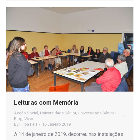
Leituras com Memória
Acção Social
,
Universidade Sénior
,
Universidade Sénior -
Blog
,
Viver
By
Filipa Pais
16 Janeiro 2019
A 14 de janeiro de 2019, decorreu nas instalações