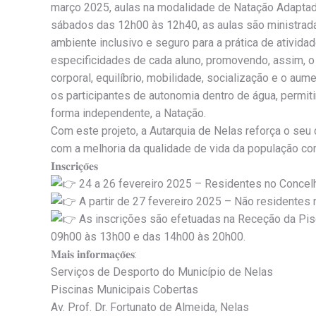
março 2025, aulas na modalidade de Natação Adaptada
sábados das 12h00 às 12h40, as aulas são ministrad
ambiente inclusivo e seguro para a prática de ativid
especificidades de cada aluno, promovendo, assim, o
corporal, equilíbrio, mobilidade, socialização e o au
os participantes de autonomia dentro de água, permit
forma independente, a Natação.
Com este projeto, a Autarquia de Nelas reforça o s
com a melhoria da qualidade de vida da população c
𝐈𝐧𝐬𝐜𝐫𝐢𝐜̧𝐨̃𝐞𝐬
24 a 26 fevereiro 2025 – Residentes no Concel
A partir de 27 fevereiro 2025 – Não residentes
As inscrições são efetuadas na Receção da Pisc
09h00 às 13h00 e das 14h00 às 20h00.
𝐌𝐚𝐢𝐬 𝐢𝐧𝐟𝐨𝐫𝐦𝐚𝐜̧𝐨̃𝐞𝐬:
Serviços de Desporto do Município de Nelas
Piscinas Municipais Cobertas
Av. Prof. Dr. Fortunato de Almeida, Nelas