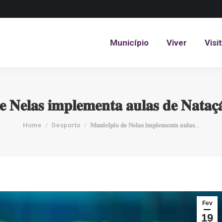
Município
Viver
Visi
Município
Viver
Visi
𝐞 𝐍𝐞𝐥𝐚𝐬 𝐢𝐦𝐩𝐥𝐞𝐦𝐞𝐧𝐭𝐚 𝐚𝐮𝐥𝐚𝐬 𝐝𝐞 𝐍𝐚𝐭𝐚𝐜̧
You are here:
Home
Desporto
𝐌𝐮𝐧𝐢𝐜𝐢́𝐩𝐢𝐨 𝐝𝐞 𝐍𝐞𝐥𝐚𝐬 𝐢𝐦𝐩𝐥𝐞𝐦𝐞𝐧𝐭𝐚 𝐚𝐮𝐥𝐚𝐬…
Fev
19