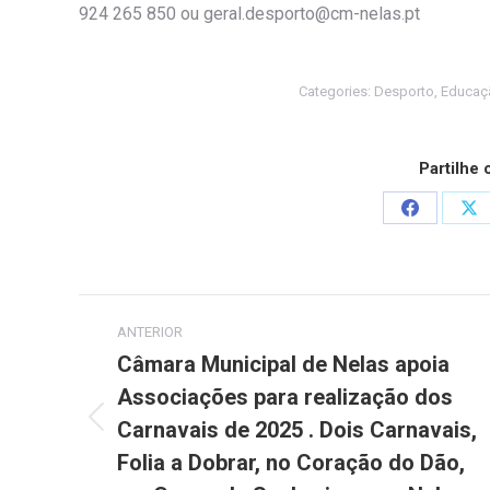
924 265 850 ou geral.desporto@cm-nelas.pt
Categories:
Desporto
,
Educaç
Partilhe
Share
Sh
on
on
Facebook
X
Post
ANTERIOR
navigation
Câmara Municipal de Nelas apoia
Associações para realização dos
Carnavais de 2025 . Dois Carnavais,
Previous
post:
Folia a Dobrar, no Coração do Dão,