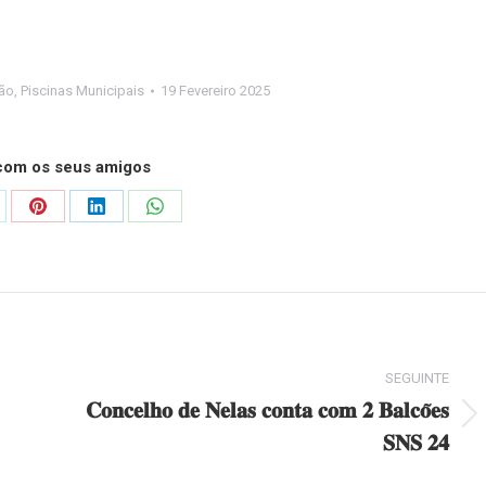
ão
,
Piscinas Municipais
19 Fevereiro 2025
 com os seus amigos
are
Share
Share
Share
on
on
on
Pinterest
LinkedIn
WhatsApp
SEGUINTE
𝐂𝐨𝐧𝐜𝐞𝐥𝐡𝐨 𝐝𝐞 𝐍𝐞𝐥𝐚𝐬 𝐜𝐨𝐧𝐭𝐚 𝐜𝐨𝐦 𝟐 𝐁𝐚𝐥𝐜𝐨̃𝐞𝐬
Next
𝐒𝐍𝐒 𝟐𝟒
post: