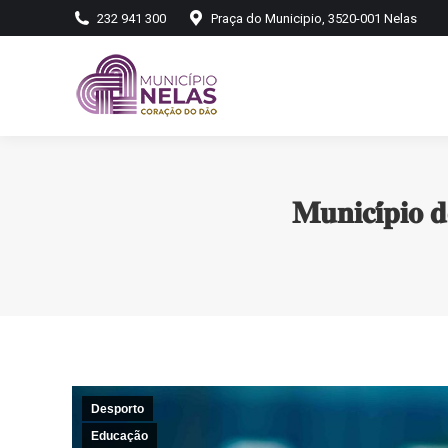
232 941 300
Praça do Municipio, 3520-001 Nelas
𝐌𝐮𝐧𝐢𝐜𝐢́𝐩𝐢𝐨 
Desporto
Educação