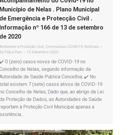
Acompanhamento do Covid-19 no
Município de Nelas . Plano Municipal
de Emergência e Protecção Civil .
Informação nº 166 de 13 de setembro
de 2020
Ambiente e Proteção Civil
,
Coronavirus COVID19
,
Notícias
By
Filipa Pais
13 Setembro 2020
✔️ 0 (zero) casos novos de COVID-19 no
Concelho de Nelas, segundo informação da
Autoridade de Saúde Publica Concelhia; ✔️ No
total existem 7 (sete) casos ativos de COVID-19
no Concelho de Nelas; Dado que, ao abrigo da Lei
da Proteção de Dados, as Autoridades de Saúde
reportam à Proteção Civil Municipal apenas a
existência…