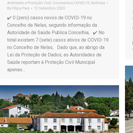
Ambiente e Proteção Civil
,
Coronavirus COVID19
,
Notícias
By
Filipa Pais
12 Setembro 2020
✔️ 0 (zero) casos novos de COVID-19 no
Concelho de Nelas, segundo informação da
Autoridade de Saúde Publica Concelhia; ✔️ No
total existem 7 (sete) casos ativos de COVID-19
no Concelho de Nelas; Dado que, ao abrigo da
Lei da Proteção de Dados, as Autoridades de
Saúde reportam à Proteção Civil Municipal
apenas…