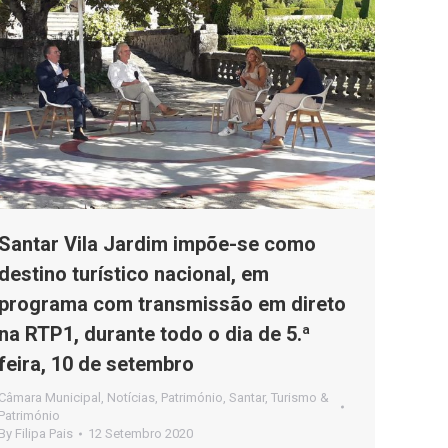
Santar Vila Jardim impõe-se como
destino turístico nacional, em
programa com transmissão em direto
na RTP1, durante todo o dia de 5.ª
feira, 10 de setembro
Câmara Municipal
,
Notícias
,
Património
,
Santar
,
Turismo &
Património
By
Filipa Pais
12 Setembro 2020