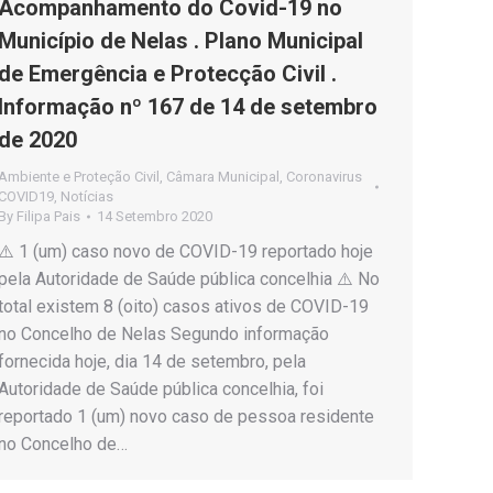
Acompanhamento do Covid-19 no
Município de Nelas . Plano Municipal
de Emergência e Protecção Civil .
Informação nº 167 de 14 de setembro
de 2020
Ambiente e Proteção Civil
,
Câmara Municipal
,
Coronavirus
COVID19
,
Notícias
By
Filipa Pais
14 Setembro 2020
⚠️ 1 (um) caso novo de COVID-19 reportado hoje
pela Autoridade de Saúde pública concelhia ⚠️ No
total existem 8 (oito) casos ativos de COVID-19
no Concelho de Nelas Segundo informação
fornecida hoje, dia 14 de setembro, pela
Autoridade de Saúde pública concelhia, foi
reportado 1 (um) novo caso de pessoa residente
no Concelho de…