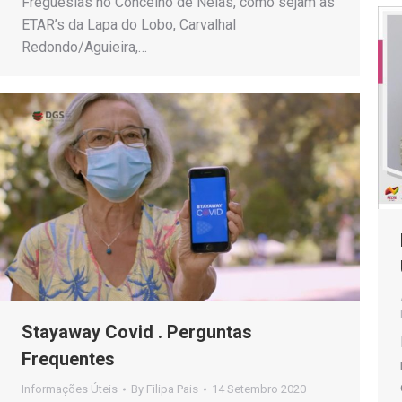
Freguesias no Concelho de Nelas, como sejam as
ETAR’s da Lapa do Lobo, Carvalhal
Redondo/Aguieira,…
Stayaway Covid . Perguntas
Frequentes
Informações Úteis
By
Filipa Pais
14 Setembro 2020