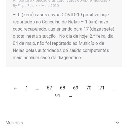
Ambiente e Proteção Civil
,
Coronavirus COVID19
,
Notícias
By
Filipa Pais
4 Maio 2020
– 0 (zero) casos novos COVID-19 positivo hoje
reportados no Concelho de Nelas – 1 (um) novo
caso recuperado, aumentando para 17 (dezassete)
o total nesta situação No dia de hoje, 2.ª feira, dia
04 de maio, não foi reportado ao Município de
Nelas pelas autoridades de saúde competentes
mais nenhum caso de diagnóstico…
←
1
…
67
68
69
70
71
…
91
→
Município