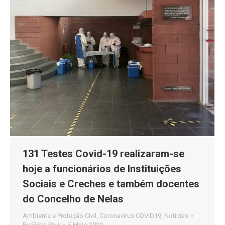
131 Testes Covid-19 realizaram-se
hoje a funcionários de Instituições
Sociais e Creches e também docentes
do Concelho de Nelas
Ambiente e Proteção Civil
,
Coronavirus COVID19
,
Notícias
By
Filipa Pais
5 Maio 2020