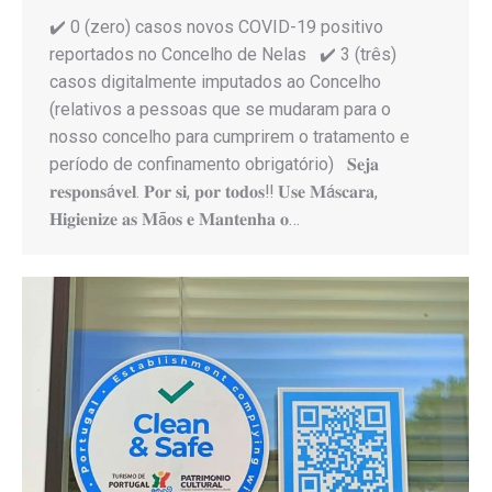
✔️ 0 (zero) casos novos COVID-19 positivo
reportados no Concelho de Nelas ✔️ 3 (três)
casos digitalmente imputados ao Concelho
(relativos a pessoas que se mudaram para o
nosso concelho para cumprirem o tratamento e
período de confinamento obrigatório) 𝐒𝐞𝐣𝐚
𝐫𝐞𝐬𝐩𝐨𝐧𝐬á𝐯𝐞𝐥. 𝐏𝐨𝐫 𝐬𝐢, 𝐩𝐨𝐫 𝐭𝐨𝐝𝐨𝐬‼️ 𝐔𝐬𝐞 𝐌á𝐬𝐜𝐚𝐫𝐚,
𝐇𝐢𝐠𝐢𝐞𝐧𝐢𝐳𝐞 𝐚𝐬 𝐌ã𝐨𝐬 𝐞 𝐌𝐚𝐧𝐭𝐞𝐧𝐡𝐚 𝐨…