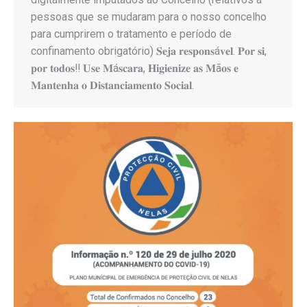
pessoas que se mudaram para o nosso concelho
para cumprirem o tratamento e período de
confinamento obrigatório) 𝐒𝐞𝐣𝐚 𝐫𝐞𝐬𝐩𝐨𝐧𝐬á𝐯𝐞𝐥. 𝐏𝐨𝐫 𝐬𝐢,
𝐩𝐨𝐫 𝐭𝐨𝐝𝐨𝐬‼️ 𝐔𝐬𝐞 𝐌á𝐬𝐜𝐚𝐫𝐚, 𝐇𝐢𝐠𝐢𝐞𝐧𝐢𝐳𝐞 𝐚𝐬 𝐌ã𝐨𝐬 𝐞
𝐌𝐚𝐧𝐭𝐞𝐧𝐡𝐚 𝐨 𝐃𝐢𝐬𝐭𝐚𝐧𝐜𝐢𝐚𝐦𝐞𝐧𝐭𝐨 𝐒𝐨𝐜𝐢𝐚𝐥.