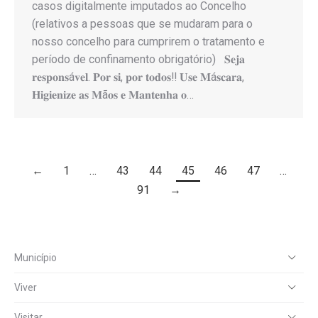
casos digitalmente imputados ao Concelho
(relativos a pessoas que se mudaram para o
nosso concelho para cumprirem o tratamento e
período de confinamento obrigatório) 𝐒𝐞𝐣𝐚
𝐫𝐞𝐬𝐩𝐨𝐧𝐬á𝐯𝐞𝐥. 𝐏𝐨𝐫 𝐬𝐢, 𝐩𝐨𝐫 𝐭𝐨𝐝𝐨𝐬‼️ 𝐔𝐬𝐞 𝐌á𝐬𝐜𝐚𝐫𝐚,
𝐇𝐢𝐠𝐢𝐞𝐧𝐢𝐳𝐞 𝐚𝐬 𝐌ã𝐨𝐬 𝐞 𝐌𝐚𝐧𝐭𝐞𝐧𝐡𝐚 𝐨…
←
1
…
43
44
45
46
47
…
91
→
Município
Viver
Visitar