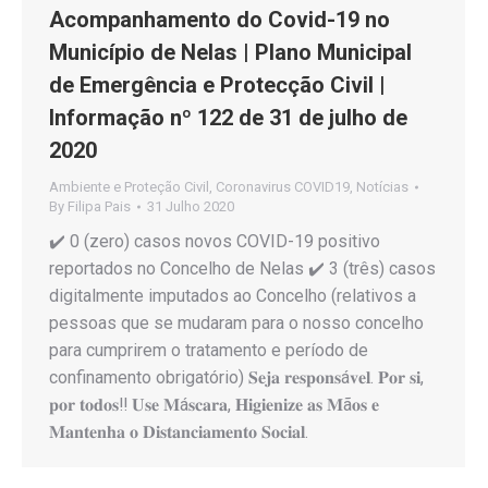
Acompanhamento do Covid-19 no
Município de Nelas | Plano Municipal
de Emergência e Protecção Civil |
Informação nº 122 de 31 de julho de
2020
Ambiente e Proteção Civil
,
Coronavirus COVID19
,
Notícias
By
Filipa Pais
31 Julho 2020
✔️ 0 (zero) casos novos COVID-19 positivo
reportados no Concelho de Nelas ✔️ 3 (três) casos
digitalmente imputados ao Concelho (relativos a
pessoas que se mudaram para o nosso concelho
para cumprirem o tratamento e período de
confinamento obrigatório) 𝐒𝐞𝐣𝐚 𝐫𝐞𝐬𝐩𝐨𝐧𝐬á𝐯𝐞𝐥. 𝐏𝐨𝐫 𝐬𝐢,
𝐩𝐨𝐫 𝐭𝐨𝐝𝐨𝐬‼️ 𝐔𝐬𝐞 𝐌á𝐬𝐜𝐚𝐫𝐚, 𝐇𝐢𝐠𝐢𝐞𝐧𝐢𝐳𝐞 𝐚𝐬 𝐌ã𝐨𝐬 𝐞
𝐌𝐚𝐧𝐭𝐞𝐧𝐡𝐚 𝐨 𝐃𝐢𝐬𝐭𝐚𝐧𝐜𝐢𝐚𝐦𝐞𝐧𝐭𝐨 𝐒𝐨𝐜𝐢𝐚𝐥.