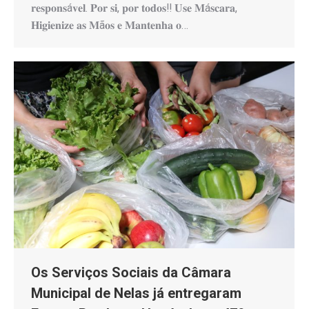
𝐫𝐞𝐬𝐩𝐨𝐧𝐬á𝐯𝐞𝐥. 𝐏𝐨𝐫 𝐬𝐢, 𝐩𝐨𝐫 𝐭𝐨𝐝𝐨𝐬‼️ 𝐔𝐬𝐞 𝐌á𝐬𝐜𝐚𝐫𝐚,
𝐇𝐢𝐠𝐢𝐞𝐧𝐢𝐳𝐞 𝐚𝐬 𝐌ã𝐨𝐬 𝐞 𝐌𝐚𝐧𝐭𝐞𝐧𝐡𝐚 𝐨…
Os Serviços Sociais da Câmara
Municipal de Nelas já entregaram