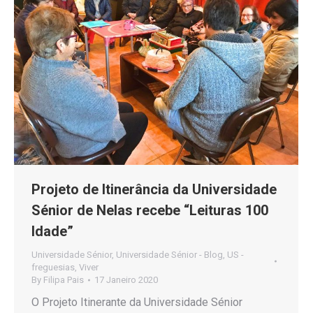
Projeto de Itinerância da Universidade
Sénior de Nelas recebe “Leituras 100
Idade”
Universidade Sénior
,
Universidade Sénior - Blog
,
US -
freguesias
,
Viver
By
Filipa Pais
17 Janeiro 2020
O Projeto Itinerante da Universidade Sénior