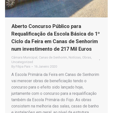
Aberto Concurso Público para
Requalificação da Escola Básica do 1º
Ciclo da Feira em Canas de Senhorim
num investimento de 217 Mil Euros
Câmara Municipal
,
Canas de Senhorim
,
Notícias
,
Obras
,
Uncategorized
By
Filipa Pais
16 Janeiro 2020
A Escola Primária da Feira em Canas de Senhorim
vai merecer obras de beneficiação tendo o
concurso para o efeito sido lançado hoje,
juntamente com o concurso para a requalificação
também da Escola Primária do Fojo. As obras
consistem na melhoria das salas, casas de banho
e instalações em geral, ao nível da estrutura,