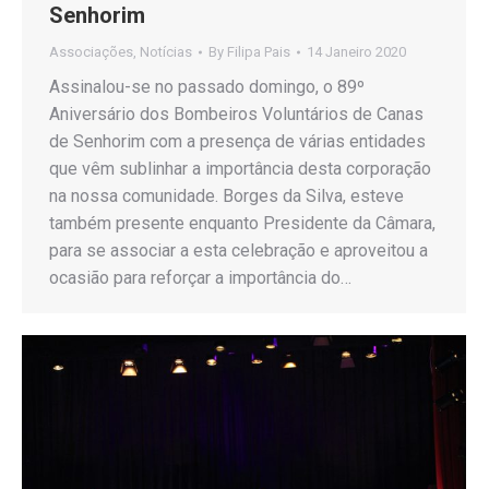
Senhorim
Associações
,
Notícias
By
Filipa Pais
14 Janeiro 2020
Assinalou-se no passado domingo, o 89º
Aniversário dos Bombeiros Voluntários de Canas
de Senhorim com a presença de várias entidades
que vêm sublinhar a importância desta corporação
na nossa comunidade. Borges da Silva, esteve
também presente enquanto Presidente da Câmara,
para se associar a esta celebração e aproveitou a
ocasião para reforçar a importância do…