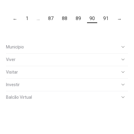
←
1
…
87
88
89
90
91
→
Município
Viver
Visitar
Investir
Balcão Virtual