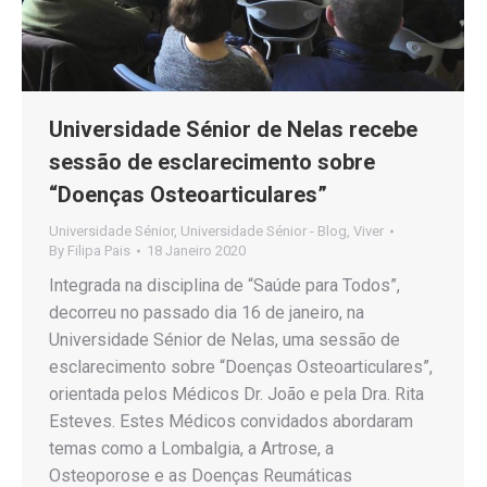
Universidade Sénior de Nelas recebe
sessão de esclarecimento sobre
“Doenças Osteoarticulares”
Universidade Sénior
,
Universidade Sénior - Blog
,
Viver
By
Filipa Pais
18 Janeiro 2020
Integrada na disciplina de “Saúde para Todos”,
decorreu no passado dia 16 de janeiro, na
Universidade Sénior de Nelas, uma sessão de
esclarecimento sobre “Doenças Osteoarticulares”,
orientada pelos Médicos Dr. João e pela Dra. Rita
Esteves. Estes Médicos convidados abordaram
temas como a Lombalgia, a Artrose, a
Osteoporose e as Doenças Reumáticas