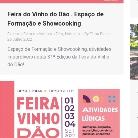
Feira do Vinho do Dão . Espaço de
Formação e Showcooking
Eventos
,
Feira do Vinho do Dão
,
Notícias
By
Filipa Pais
26 Julho 2022
Espaço de Formação e Showcooking, atividades
imperdíveis nesta 31ª Edição da Feira do Vinho
do Dão!