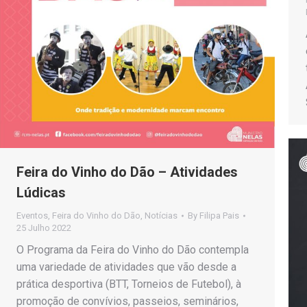
Feira do Vinho do Dão – Atividades
Lúdicas
Eventos
,
Feira do Vinho do Dão
,
Notícias
By
Filipa Pais
25 Julho 2022
O Programa da Feira do Vinho do Dão contempla
uma variedade de atividades que vão desde a
prática desportiva (BTT, Torneios de Futebol), à
promoção de convívios, passeios, seminários,