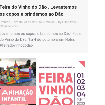
Feira do Vinho do Dão . Levantemos
os copos e brindemos ao Dão
Eventos
,
Feira do Vinho do Dão
,
Notícias
By
Filipa Pais
29 Julho 2022
Levantemos os copos e brindemos ao Dão! Feira
do Vinho do Dão, 1 a 4 de setembro em Nelas
#feiradovinhododao